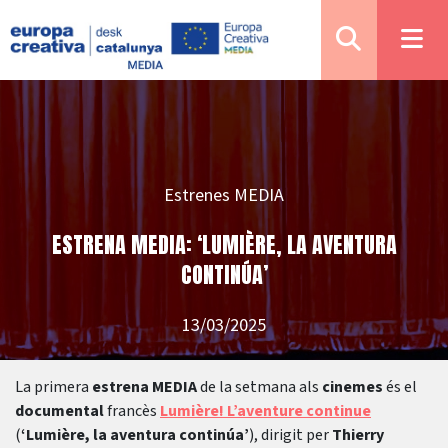
Estrenes MEDIA
ESTRENA MEDIA: ‘LUMIÈRE, LA AVENTURA
CONTINÚA’
13/03/2025
La primera
estrena MEDIA
de la setmana als
cinemes
és el
documental
francès
Lumière! L’aventure continue
(
‘Lumière, la aventura continúa’
), dirigit per
Thierry