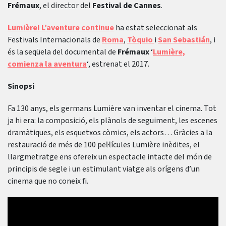
Frémaux
, el director del
Festival de Cannes
.
Lumière! L’aventure continue
ha estat seleccionat als
Festivals Internacionals de
Roma
,
Tòquio
i
San Sebastián
, i
és la seqüela del documental de
Frémaux
‘
Lumière,
comienza la aventura
‘, estrenat el 2017.
Sinopsi
Fa 130 anys, els germans Lumière van inventar el cinema. Tot
ja hi era: la composició, els plànols de seguiment, les escenes
dramàtiques, els esquetxos còmics, els actors… Gràcies a la
restauració de més de 100 pel·lícules Lumière inèdites, el
llargmetratge ens ofereix un espectacle intacte del món de
principis de segle i un estimulant viatge als orígens d’un
cinema que no coneix fi.