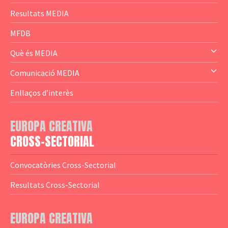
— Content Cluster
Resultats MEDIA
— Business Cluster
MFDB
— Audience Cluster
Què és MEDIA
— Altres
— El subprograma MEDIA
Comunicació MEDIA
— Agència Executiva
— Estrenes a Catalunya
Enllaços d’interès
— Adreces MEDIA
— eMEDIAcat
EUROPA CREATIVA
— Logotips
— Notícies
CROSS-SECTORIAL
— Publicacions
Convocatòries Cross-Sectorial
— Guies MEDIA
Resultats Cross-Sectorial
— Altres Guies
— Presentacions
EUROPA CREATIVA