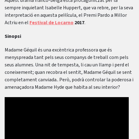
Aquest drama franco-belga està protagonitzat per la
sempre inquietant Isabelle Huppert, que va rebre, per la seva
interpretació en aquesta pel·lícula, el Premi Pardo a Millor
Actriu en el
Festival de Locarno
2017
.
Sinopsi
Madame Géquil és una excèntrica professora que és
menyspreada tant pels seus companys de treball com pels
seus alumnes. Una nit de tempesta, li cau un llamp i perd el
coneixement; quan recobra el sentit, Madame Géquil se sent
completament canviada.. Però, podrà controlar la poderosa i
amenaçadora Madame Hyde que habita al seu interior?