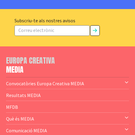
Subscriu-te als nostres avisos
EUROPA CREATIVA
MEDIA
Convocatòries Europa Creativa MEDIA
— Content Cluster
Resultats MEDIA
— Business Cluster
MFDB
— Audience Cluster
Què és MEDIA
— Altres
— El subprograma MEDIA
Comunicació MEDIA