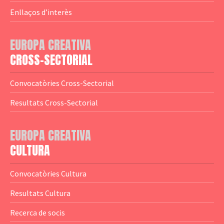
— Agència Executiva
— Estrenes a Catalunya
Enllaços d’interès
— Adreces MEDIA
— eMEDIAcat
EUROPA CREATIVA
— Logotips
— Notícies
CROSS-SECTORIAL
— Publicacions
Convocatòries Cross-Sectorial
— Guies MEDIA
Resultats Cross-Sectorial
— Altres Guies
— Presentacions
EUROPA CREATIVA
CULTURA
— Estudis
— Anuaris
Convocatòries Cultura
— Catàlegs
Resultats Cultura
— Estadístiques
Recerca de socis