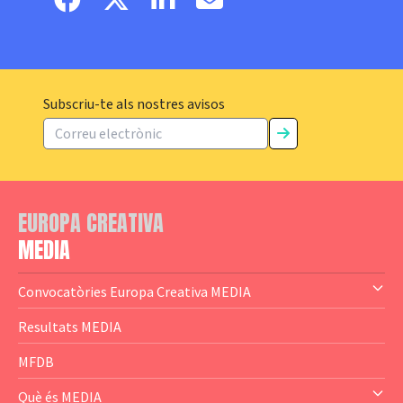
Subscriu-te als nostres avisos
EUROPA CREATIVA
MEDIA
Convocatòries Europa Creativa MEDIA
— Content Cluster
Resultats MEDIA
— Business Cluster
MFDB
— Audience Cluster
Què és MEDIA