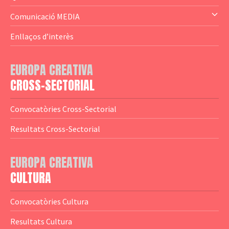
— Altres
— El subprograma MEDIA
Comunicació MEDIA
— Agència Executiva
— Estrenes a Catalunya
Enllaços d’interès
— Adreces MEDIA
— eMEDIAcat
EUROPA CREATIVA
— Logotips
— Notícies
CROSS-SECTORIAL
— Publicacions
Convocatòries Cross-Sectorial
— Guies MEDIA
Resultats Cross-Sectorial
— Altres Guies
— Presentacions
EUROPA CREATIVA
CULTURA
— Estudis
— Anuaris
Convocatòries Cultura
— Catàlegs
Resultats Cultura