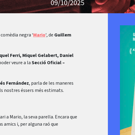
09/10/2025
a comèdia negra ‘
Mario
‘, de
Guillem
uel Ferri, Miquel Gelabert, Daniel
 poder veure a la
Secció Oficial –
Inés Fernández
, parla de les maneres
ls nostres éssers més estimats.
ri a Mario, la seva parella. Encara que
us amics i, per alguna raó que