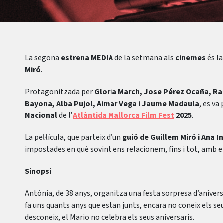
La segona
estrena MEDIA
de la setmana als
cinemes
és l
Miró
.
Protagonitzada per
Gloria March, Jose Pérez Ocaña, Raq
Bayona, Alba Pujol, Aimar Vega i Jaume Madaula
, es va
Nacional
de l’
Atlàntida Mallorca Film Fest
2025
.
La pel·lícula, que parteix d’un
guió de Guillem Miró i Ana 
impostades en què sovint ens relacionem, fins i tot, amb e
Sinopsi
Antònia, de 38 anys, organitza una festa sorpresa d’aniversa
fa uns quants anys que estan junts, encara no coneix els se
desconeix, el Mario no celebra els seus aniversaris.