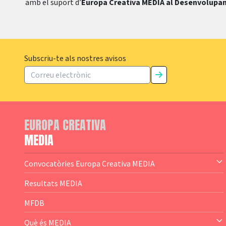
amb el suport d’
Europa Creativa MEDIA al Desenvolupa
Subscriu-te als nostres avisos
EUROPA CREATIVA
MEDIA
Convocatòries Europa Creativa MEDIA
— Content Cluster
Resultats MEDIA
— Business Cluster
MFDB
— Audience Cluster
Què és MEDIA