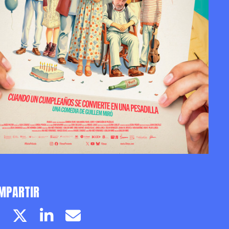
MPARTIR
Facebook page
Twitter page
Linkedin
Email