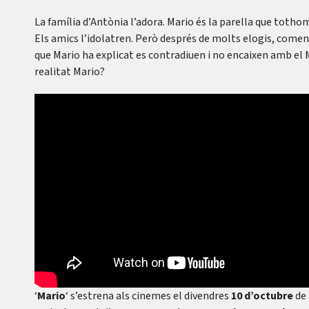
La família d’Antònia l’adora. Mario és la parella que tothom
Els amics l’idolatren. Però després de molts elogis, comen
que Mario ha explicat es contradiuen i no encaixen amb el 
realitat Mario?
‘
Mario
‘ s’estrena als cinemes el divendres
10 d’octubre
de