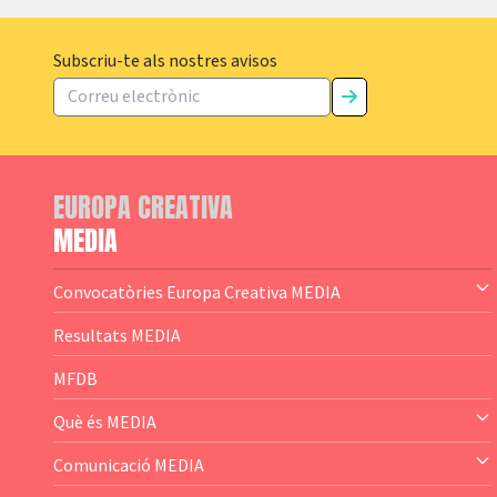
Subscriu-te als nostres avisos
EUROPA CREATIVA
MEDIA
Convocatòries Europa Creativa MEDIA
— Content Cluster
Resultats MEDIA
— Business Cluster
MFDB
— Audience Cluster
Què és MEDIA
— Altres
— El subprograma MEDIA
Comunicació MEDIA