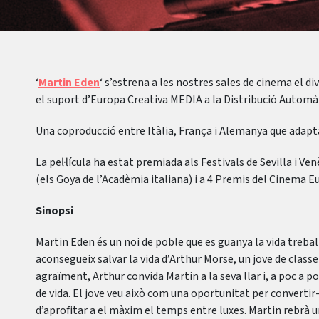
‘
Martin Eden
‘ s’estrena a les nostres sales de cinema el 
el suport d’Europa Creativa MEDIA a la Distribució Automà
Una coproducció entre Itàlia, França i Alemanya que adapta
La pel·lícula ha estat premiada als Festivals de Sevilla i V
(els Goya de l’Acadèmia italiana) i a 4 Premis del Cinema 
Sinopsi
Martin Eden és un noi de poble que es guanya la vida treba
aconsegueix salvar la vida d’Arthur Morse, un jove de classe
agraïment, Arthur convida Martin a la seva llar i, a poc a poc
de vida. El jove veu això com una oportunitat per convertir-
d’aprofitar a el màxim el temps entre luxes. Martin rebrà 