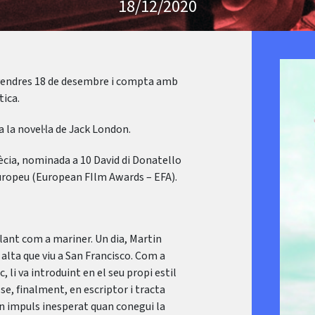
18/12/2020
divendres 18 de desembre i compta amb
tica.
 la novel·la de Jack London.
enècia, nominada a 10 David di Donatello
Europeu (European FIlm Awards – EFA).
llant com a mariner. Un dia, Martin
 alta que viu a San Francisco. Com a
, li va introduint en el seu propi estil
se, finalment, en escriptor i tracta
un impuls inesperat quan conegui la