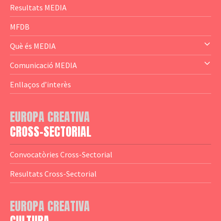
— Content Cluster
Resultats MEDIA
— Business Cluster
MFDB
— Audience Cluster
Què és MEDIA
— Altres
— El subprograma MEDIA
Comunicació MEDIA
— Agència Executiva
— Estrenes a Catalunya
Enllaços d’interès
— Adreces MEDIA
— eMEDIAcat
EUROPA CREATIVA
— Logotips
— Notícies
CROSS-SECTORIAL
— Publicacions
Convocatòries Cross-Sectorial
— Guies MEDIA
Resultats Cross-Sectorial
— Altres Guies
— Presentacions
EUROPA CREATIVA
— Estudis