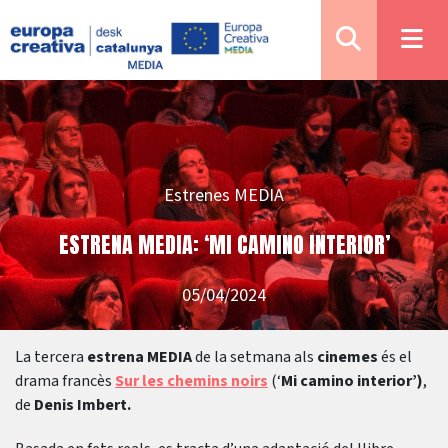
Estrenes MEDIA
ESTRENA MEDIA: ‘MI CAMINO INTERIOR’
05/04/2024
La tercera
estrena MEDIA
de la setmana als
cinemes
és el
drama francès
Sur les chemins noirs
(‘
Mi camino interior’)
,
de
Denis Imbert.