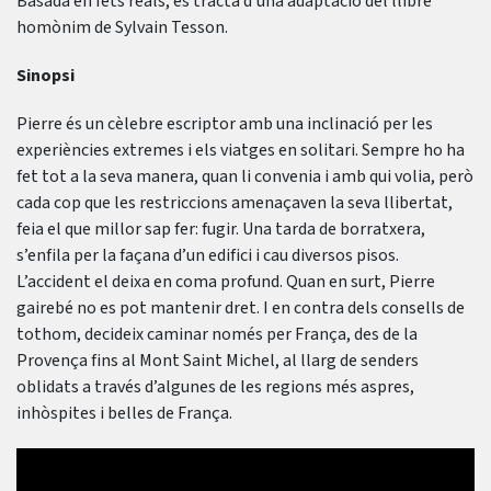
Basada en fets reals, es tracta d’una adaptació del llibre
homònim de Sylvain Tesson.
Sinopsi
Pierre és un cèlebre escriptor amb una inclinació per les
experiències extremes i els viatges en solitari. Sempre ho ha
fet tot a la seva manera, quan li convenia i amb qui volia, però
cada cop que les restriccions amenaçaven la seva llibertat,
feia el que millor sap fer: fugir. Una tarda de borratxera,
s’enfila per la façana d’un edifici i cau diversos pisos.
L’accident el deixa en coma profund. Quan en surt, Pierre
gairebé no es pot mantenir dret. I en contra dels consells de
tothom, decideix caminar només per França, des de la
Provença fins al Mont Saint Michel, al llarg de senders
oblidats a través d’algunes de les regions més aspres,
inhòspites i belles de França.