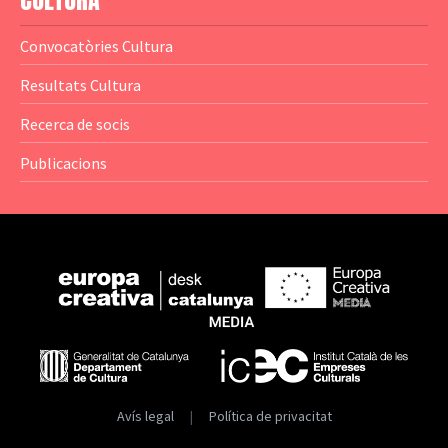
CULTURA
— Anuaris
Convocatòries Cultura
— Catàlegs
Resultats Cultura
— Estadístiques
Recerca de socis
Publicacions
Avís legal
|
Política de privacitat