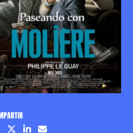
MPARTIR
Facebook page
Twitter page
Linkedin
Email