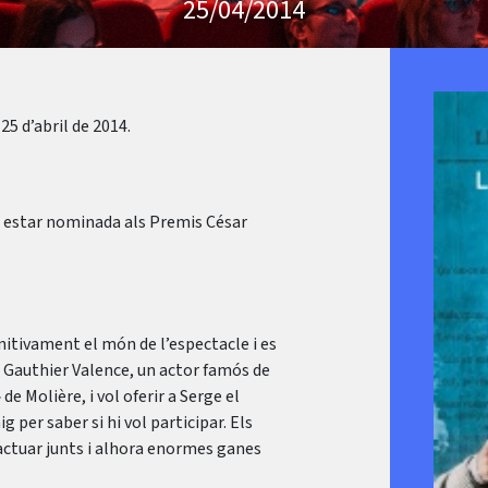
25/04/2014
25 d’abril de 2014.
 va estar nominada als Premis César
initivament el món de l’espectacle i es
, Gauthier Valence, un actor famós de
e Molière, i vol oferir a Serge el
g per saber si hi vol participar. Els
’actuar junts i alhora enormes ganes