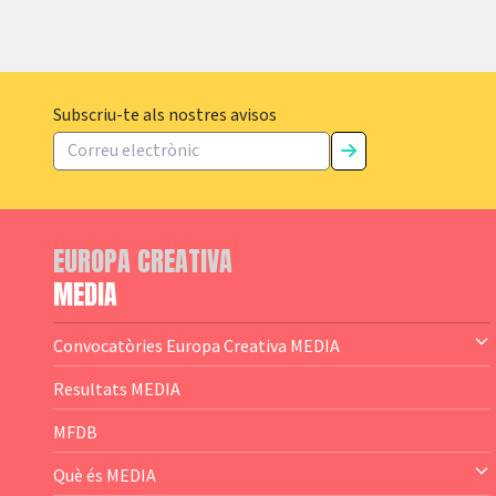
Subscriu-te als nostres avisos
EUROPA CREATIVA
MEDIA
Convocatòries Europa Creativa MEDIA
— Content Cluster
Resultats MEDIA
— Business Cluster
MFDB
— Audience Cluster
Què és MEDIA