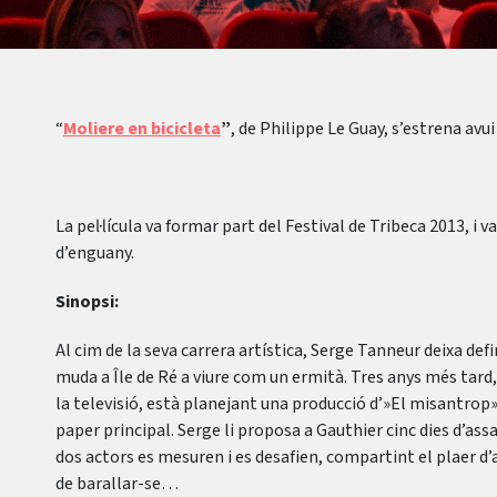
“
Moliere en bicicleta
”
, de Philippe Le Guay, s’estrena avui 
La pel·lícula va formar part del Festival de Tribeca 2013, i
d’enguany.
Sinopsi:
Al cim de la seva carrera artística, Serge Tanneur deixa def
muda a Île de Ré a viure com un ermità. Tres anys més tard
la televisió, està planejant una producció d’»El misantrop» d
paper principal. Serge li proposa a Gauthier cinc dies d’assai
dos actors es mesuren i es desafien, compartint el plaer d
de barallar-se…