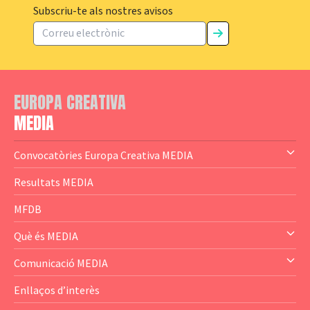
Subscriu-te als nostres avisos
EUROPA CREATIVA
MEDIA
Convocatòries Europa Creativa MEDIA
— Content Cluster
Resultats MEDIA
— Business Cluster
MFDB
— Audience Cluster
Què és MEDIA
— Altres
— El subprograma MEDIA
Comunicació MEDIA
— Agència Executiva
— Estrenes a Catalunya
Enllaços d’interès