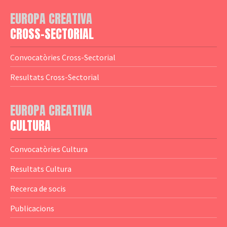
— Adreces MEDIA
— eMEDIAcat
EUROPA CREATIVA
— Logotips
— Notícies
CROSS-SECTORIAL
— Publicacions
Convocatòries Cross-Sectorial
— Guies MEDIA
Resultats Cross-Sectorial
— Altres Guies
— Presentacions
EUROPA CREATIVA
CULTURA
— Estudis
— Anuaris
Convocatòries Cultura
— Catàlegs
Resultats Cultura
— Estadístiques
Recerca de socis
Publicacions