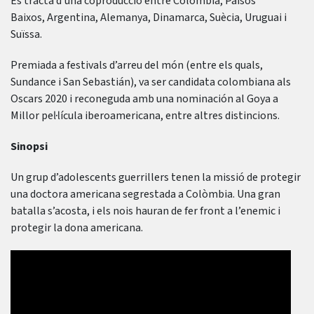
Es tracta d’una coproducció entre Colòmbia, Països
Baixos, Argentina, Alemanya, Dinamarca, Suècia, Uruguai i
Suïssa.
Premiada a festivals d’arreu del món (entre els quals,
Sundance i San Sebastián), va ser candidata colombiana als
Oscars 2020 i reconeguda amb una nominación al Goya a
Millor pel·lícula iberoamericana, entre altres distincions.
Sinopsi
Un grup d’adolescents guerrillers tenen la missió de protegir
una doctora americana segrestada a Colòmbia. Una gran
batalla s’acosta, i els nois hauran de fer front a l’enemic i
protegir la dona americana.