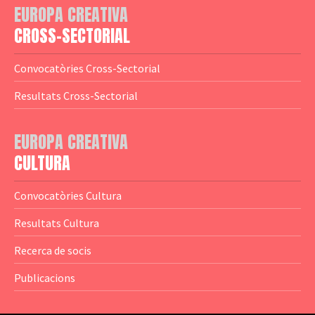
EUROPA CREATIVA
— Logotips
— Notícies
CROSS-SECTORIAL
— Publicacions
Convocatòries Cross-Sectorial
— Guies MEDIA
Resultats Cross-Sectorial
— Altres Guies
— Presentacions
EUROPA CREATIVA
CULTURA
— Estudis
— Anuaris
Convocatòries Cultura
— Catàlegs
Resultats Cultura
— Estadístiques
Recerca de socis
Publicacions