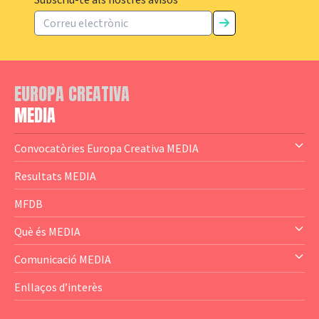
Subscriu-te als nostres avisos
EUROPA CREATIVA
MEDIA
Convocatòries Europa Creativa MEDIA
— Content Cluster
Resultats MEDIA
— Business Cluster
MFDB
— Audience Cluster
Què és MEDIA
— Altres
— El subprograma MEDIA
Comunicació MEDIA
— Agència Executiva
— Estrenes a Catalunya
Enllaços d’interès
— Adreces MEDIA
— eMEDIAcat