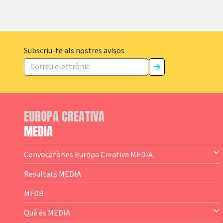
Subscriu-te als nostres avisos
EUROPA CREATIVA
MEDIA
Convocatòries Europa Creativa MEDIA
— Content Cluster
Resultats MEDIA
— Business Cluster
MFDB
— Audience Cluster
Què és MEDIA