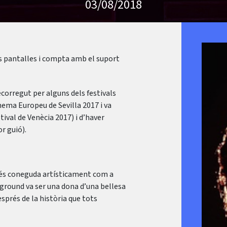
03/08/2018
res pantalles i compta amb el suport
recorregut per alguns dels festivals
nema Europeu de Sevilla 2017 i va
tival de Venècia 2017) i d’haver
r guió).
més coneguda artísticament com a
ground va ser una dona d’una bellesa
esprés de la història que tots