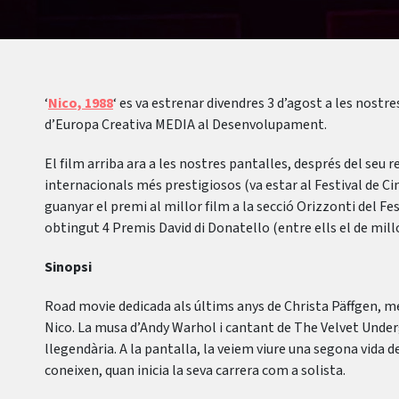
‘
Nico, 1988
‘ es va estrenar divendres 3 d’agost a les nost
d’Europa Creativa MEDIA al Desenvolupament.
El film arriba ara a les nostres pantalles, després del seu 
internacionals més prestigiosos (va estar al Festival de Ci
guanyar el premi al millor film a la secció Orizzonti del Fes
obtingut 4 Premis David di Donatello (entre ells el de millo
Sinopsi
Road movie dedicada als últims anys de Christa Päffgen, 
Nico. La musa d’Andy Warhol i cantant de The Velvet Under
llegendària. A la pantalla, la veiem viure una segona vida d
coneixen, quan inicia la seva carrera com a solista.