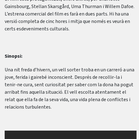
Gainsbourg, Stellan Skarsgård, Uma Thurman i Willem Dafoe.
L’estrena comercial del film es farà en dues parts. Hi ha una
versió completa de cinc hores i mitja que només es veurà en
certs esdeveniments culturals.
Sinopsi:
Una nit freda d’hivern, un vell sorter troba en un carreró a una
jove, ferida i gairebé inconscient. Després de recollir-la i
tenir-ne cura, sent curiositat per saber com la dona ha pogut
arribat fins aquella situació. El vell escolta atentament el
relat que ella fa de la seva vida, una vida plena de conflictes i
relacions turbulentes.