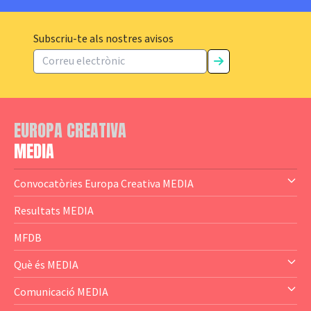
Subscriu-te als nostres avisos
EUROPA CREATIVA
MEDIA
Convocatòries Europa Creativa MEDIA
— Content Cluster
Resultats MEDIA
— Business Cluster
MFDB
— Audience Cluster
Què és MEDIA
— Altres
— El subprograma MEDIA
Comunicació MEDIA