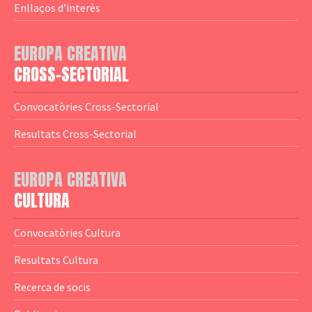
— Agència Executiva
— Estrenes a Catalunya
Enllaços d’interès
— Adreces MEDIA
— eMEDIAcat
EUROPA CREATIVA
— Logotips
— Notícies
CROSS-SECTORIAL
— Publicacions
Convocatòries Cross-Sectorial
— Guies MEDIA
Resultats Cross-Sectorial
— Altres Guies
— Presentacions
EUROPA CREATIVA
CULTURA
— Estudis
— Anuaris
Convocatòries Cultura
— Catàlegs
Resultats Cultura
— Estadístiques
Recerca de socis