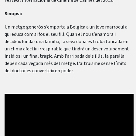
Festival Internacional de Cinema de Cannes del 2012.
Sinopsi:
Un metge generós s’emporta a Bèlgica a un jove marroquí a
qui educa com si fos el seu fill. Quan el nou s’enamora i
decideix fundar una família, la seva dona es troba tancada en
un clima afectiu irrespirable que tindrà un desenvolupament
insidiós i un final tràgic. Amb l’arribada dels fills, la parella
depèn cada vegada més del metge. L’altruisme sense límits
del doctor es converteix en poder.