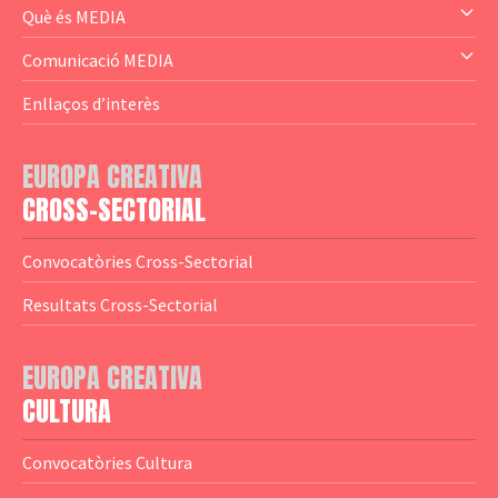
— Audience Cluster
Què és MEDIA
— Altres
— El subprograma MEDIA
Comunicació MEDIA
— Agència Executiva
— Estrenes a Catalunya
Enllaços d’interès
— Adreces MEDIA
— eMEDIAcat
EUROPA CREATIVA
— Logotips
— Notícies
CROSS-SECTORIAL
— Publicacions
Convocatòries Cross-Sectorial
— Guies MEDIA
Resultats Cross-Sectorial
— Altres Guies
— Presentacions
EUROPA CREATIVA
CULTURA
— Estudis
— Anuaris
Convocatòries Cultura
— Catàlegs