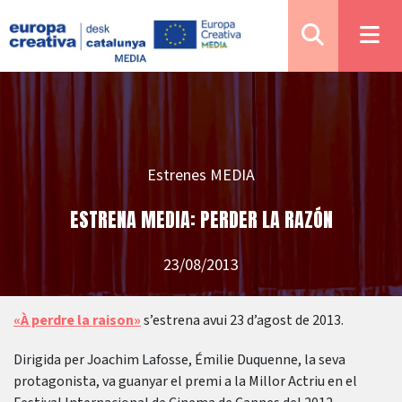
Estrenes MEDIA
ESTRENA MEDIA: PERDER LA RAZÓN
23/08/2013
«À perdre la raison»
s’estrena avui 23 d’agost de 2013.
Dirigida per Joachim Lafosse, Émilie Duquenne, la seva
protagonista, va guanyar el premi a la Millor Actriu en el