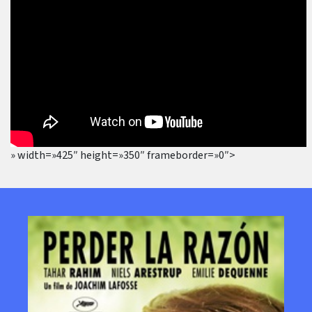
» width=»425″ height=»350″ frameborder=»0″>