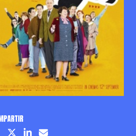
MPARTIR
Facebook page
Twitter page
Linkedin
Email