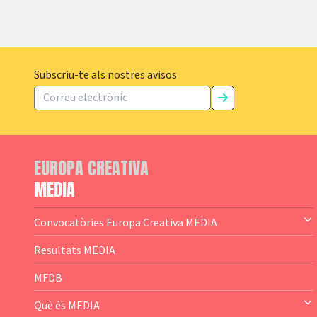
Subscriu-te als nostres avisos
EUROPA CREATIVA
MEDIA
Convocatòries Europa Creativa MEDIA
— Content Cluster
Resultats MEDIA
— Business Cluster
MFDB
— Audience Cluster
Què és MEDIA