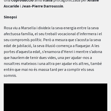
Una
coproducció
amb
Itàlia
protagonitzada per
Ariane
Ascaride
i
Jean-Pierre Darroussin
.
Sinopsi
Rosa viu a Marsella i divideix la seva energia entre la seva
afectuosa família, el seu treball vocacional d’infermera i el
seu compromís polític. Però a mesura que s’acosta la seva
edat de jubilació, la seva il·lusió comença a flaquejar. A les
portes d’aquesta edat, s’enamora d’Henri i mentre s’adona
que hauríem de tenir dues vides, una per ajudar-nos a
nosaltres mateixos i una altra per ajudar els altres, també
entén que mai no és massa tard per a complir els seus
somnis.