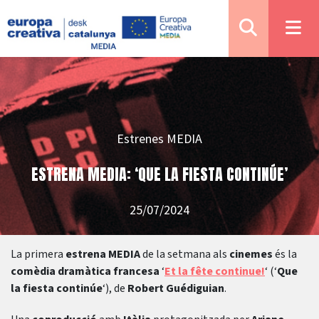
Estrenes MEDIA
ESTRENA MEDIA: ‘QUE LA FIESTA CONTINÚE’
25/07/2024
La primera
estrena MEDIA
de la setmana als
cinemes
és la
comèdia dramàtica francesa
‘
Et la fête continue!
‘ (‘
Que
la fiesta continúe
‘), de
Robert Guédiguian
.