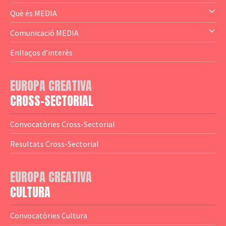
— Audience Cluster
Què és MEDIA
— Altres
— El subprograma MEDIA
Comunicació MEDIA
— Agència Executiva
— Estrenes a Catalunya
Enllaços d’interès
— Adreces MEDIA
— eMEDIAcat
EUROPA CREATIVA
— Logotips
— Notícies
CROSS-SECTORIAL
— Publicacions
Convocatòries Cross-Sectorial
— Guies MEDIA
Resultats Cross-Sectorial
— Altres Guies
— Presentacions
EUROPA CREATIVA
CULTURA
— Estudis
— Anuaris
Convocatòries Cultura