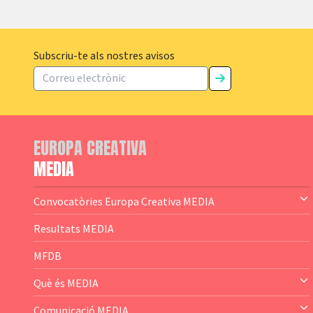
Subscriu-te als nostres avisos
EUROPA CREATIVA
MEDIA
Convocatòries Europa Creativa MEDIA
— Content Cluster
Resultats MEDIA
— Business Cluster
MFDB
— Audience Cluster
Què és MEDIA
— Altres
— El subprograma MEDIA
Comunicació MEDIA