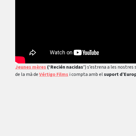
Jeunes mères
(‘Recién nacidas’
) s’estrena a les nostres
de la mà de
Vértigo Films
i compta amb el
suport d’Europ