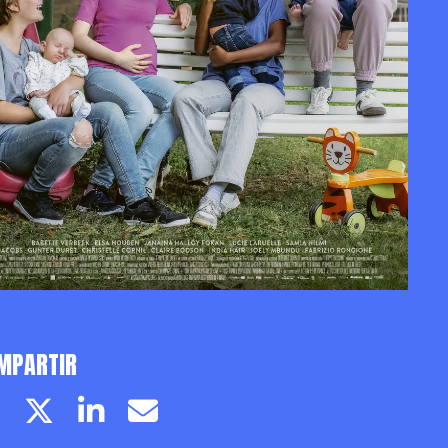
MPARTIR
Facebook page
Twitter page
Linkedin
Email