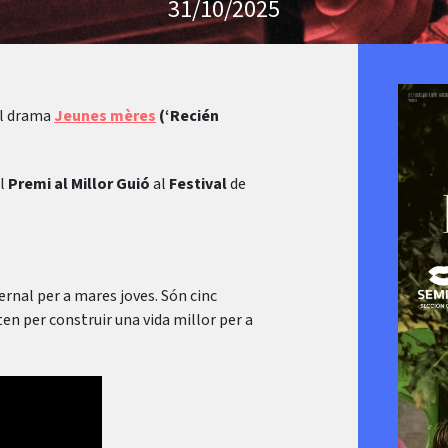
31/10/2025
el drama
Jeunes mères
(‘Recién
el
Premi al Millor Guió
al
Festival
de
ernal per a mares joves. Són cinc
iten per construir una vida millor per a