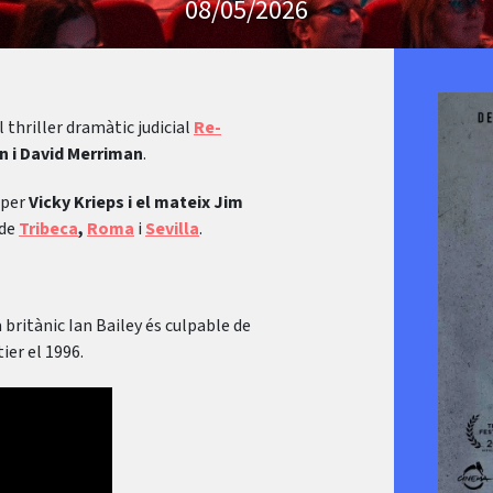
08/05/2026
l thriller dramàtic judicial
Re-
n i David Merriman
.
 per
Vicky Krieps i el mateix Jim
de
Tribeca
,
Roma
i
Sevilla
.
 britànic Ian Bailey és culpable de
ier el 1996.