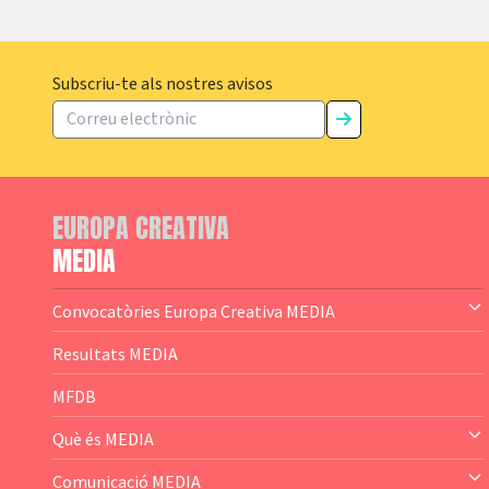
Subscriu-te als nostres avisos
EUROPA CREATIVA
MEDIA
Convocatòries Europa Creativa MEDIA
— Content Cluster
Resultats MEDIA
— Business Cluster
MFDB
— Audience Cluster
Què és MEDIA
— Altres
— El subprograma MEDIA
Comunicació MEDIA