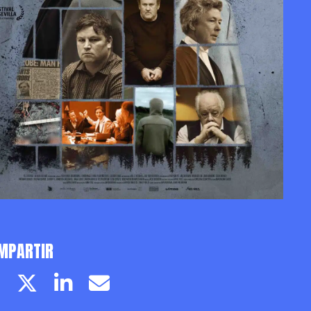
MPARTIR
Facebook page
Twitter page
Linkedin
Email