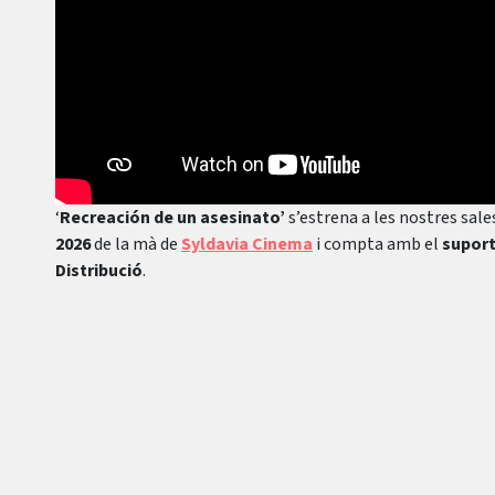
‘
Recreación de un asesinato’
s’estrena a les nostres sal
2026
de la mà de
Syldavia Cinema
i compta amb el
suport
Distribució
.