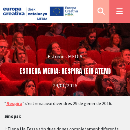
Estrenes MEDIA
ESTRENA MEDIA: RESPIRA (EIN ATEM)
29/01/2016
“
Respira
” s’estrena avui divendres 29 de gener de 2016.
Sinopsi:
L’Elena i la Tessa són dues dones completament diferents