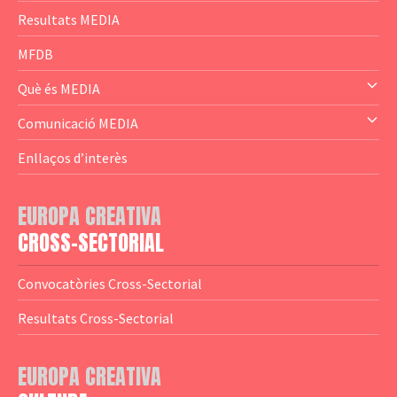
— Content Cluster
Resultats MEDIA
— Business Cluster
MFDB
— Audience Cluster
Què és MEDIA
— Altres
— El subprograma MEDIA
Comunicació MEDIA
— Agència Executiva
— Estrenes a Catalunya
Enllaços d’interès
— Adreces MEDIA
— eMEDIAcat
EUROPA CREATIVA
— Logotips
— Notícies
CROSS-SECTORIAL
— Publicacions
Convocatòries Cross-Sectorial
— Guies MEDIA
Resultats Cross-Sectorial
— Altres Guies
— Presentacions
EUROPA CREATIVA