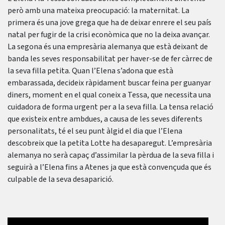
però amb una mateixa preocupació: la maternitat. La
primera és una jove grega que ha de deixar enrere el seu país
natal per fugir de la crisi econòmica que no la deixa avançar.
La segona és una empresària alemanya que està deixant de
banda les seves responsabilitat per haver-se de fer càrrec de
la seva filla petita. Quan l’Elena s’adona que està
embarassada, decideix ràpidament buscar feina per guanyar
diners, moment en el qual coneix a Tessa, que necessita una
cuidadora de forma urgent per a la seva filla. La tensa relació
que existeix entre ambdues, a causa de les seves diferents
personalitats, té el seu punt àlgid el dia que l’Elena
descobreix que la petita Lotte ha desaparegut. L’empresària
alemanya no serà capaç d’assimilar la pèrdua de la seva filla i
seguirà a l’Elena fins a Atenes ja que està convençuda que és
culpable de la seva desaparició.