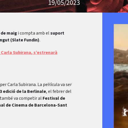
19/05/2023
 de maig
i compta amb el
suport
ngut (Slate Fundin)
.
e Carla Subirana, s’estrenarà
per Carla Subirana. La pel·lícula va ser
3 edició de la Berlinale
, el febrer del
m també va competir al
Festival de
onal de Cinema de Barcelona-Sant