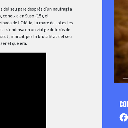
s del seu pare després d’un naufragi a
 coneix a en Suso (15), el
ribada de l’Ofèlia, la mare de totes les
nt i s’endinsa en un viatge dolorós de
scut, marcat per la brutalitat del seu
ser el que era.
CO