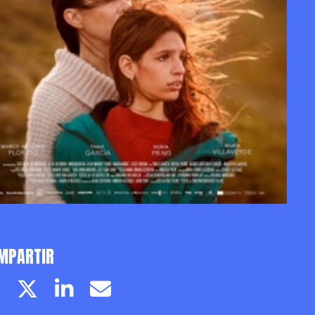
MPARTIR
Facebook page
Twitter page
Linkedin
Email