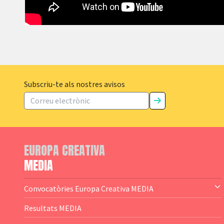
Subscriu-te als nostres avisos
EUROPA CREATIVA
MEDIA
Convocatòries Europa Creativa MEDIA
— Content Cluster
Resultats MEDIA