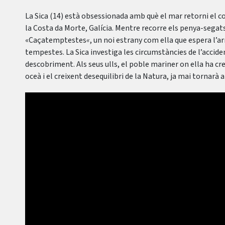
La Sica (14) està obsessionada amb què el mar retorni el co
la Costa da Morte, Galícia. Mentre recorre els penya-segats,
«Caçatemptestes
«
, un noi estrany com ella que espera l’ar
tempestes. La Sica investiga les circumstàncies de l’accide
descobriment. Als seus ulls, el poble mariner on ella ha cre
oceà i el creixent desequilibri de la Natura, ja mai tornarà a 