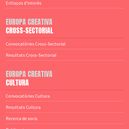
— Agència Executiva
— Estrenes a Catalunya
Enllaços d’interès
— Adreces MEDIA
— eMEDIAcat
EUROPA CREATIVA
— Logotips
— Notícies
CROSS-SECTORIAL
— Publicacions
Convocatòries Cross-Sectorial
— Guies MEDIA
Resultats Cross-Sectorial
— Altres Guies
— Presentacions
EUROPA CREATIVA
CULTURA
— Estudis
— Anuaris
Convocatòries Cultura
— Catàlegs
Resultats Cultura
— Estadístiques
Recerca de socis