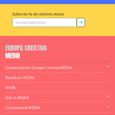
Subscriu-te als nostres avisos
EUROPA CREATIVA
MEDIA
Convocatòries Europa Creativa MEDIA
— Content Cluster
Resultats MEDIA
— Business Cluster
MFDB
— Audience Cluster
Què és MEDIA
— Altres
— El subprograma MEDIA
Comunicació MEDIA