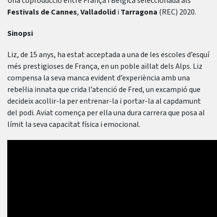
Una coproducció entre França i Bèlgica seleccionada als
Festivals de Cannes
,
Valladolid
i
Tarragona
(REC) 2020.
Sinopsi
Liz, de 15 anys, ha estat acceptada a una de les escoles d’esquí
més prestigioses de França, en un poble aïllat dels Alps. Liz
compensa la seva manca evident d’experiència amb una
rebel·lia innata que crida l’atenció de Fred, un excampió que
decideix acollir-la per entrenar-la i portar-la al capdamunt
del podi. Aviat comença per ella una dura carrera que posa al
límit la seva capacitat física i emocional.