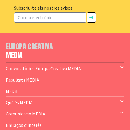
Subscriu-te als nostres avisos
EUROPA CREATIVA
MEDIA
Convocatòries Europa Creativa MEDIA
— Content Cluster
Resultats MEDIA
— Business Cluster
MFDB
— Audience Cluster
Què és MEDIA
— Altres
— El subprograma MEDIA
Comunicació MEDIA
— Agència Executiva
— Estrenes a Catalunya
Enllaços d’interès