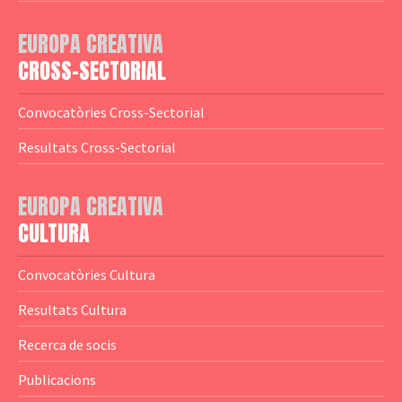
— Adreces MEDIA
— eMEDIAcat
EUROPA CREATIVA
— Logotips
— Notícies
CROSS-SECTORIAL
— Publicacions
Convocatòries Cross-Sectorial
— Guies MEDIA
Resultats Cross-Sectorial
— Altres Guies
— Presentacions
EUROPA CREATIVA
CULTURA
— Estudis
— Anuaris
Convocatòries Cultura
— Catàlegs
Resultats Cultura
— Estadístiques
Recerca de socis
Publicacions