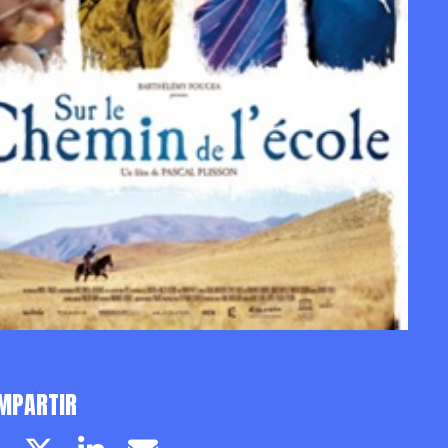
MPARTIR
Facebook page
Twitter page
Linkedin
Email