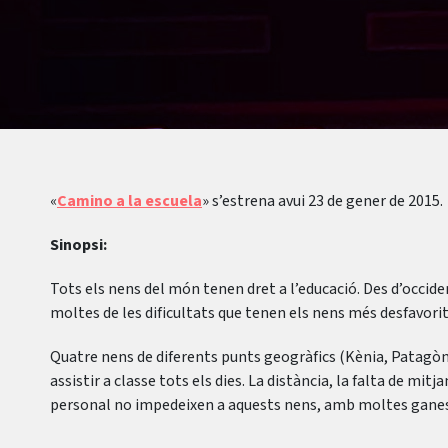
«
Camino a la escuela
» s’estrena avui 23 de gener de 2015.
Sinopsi:
Tots els nens del món tenen dret a l’educació. Des d’occid
moltes de les dificultats que tenen els nens més desfavorits
Quatre nens de diferents punts geogràfics (Kènia, Patagòn
assistir a classe tots els dies. La distància, la falta de mit
personal no impedeixen a aquests nens, amb moltes ganes d