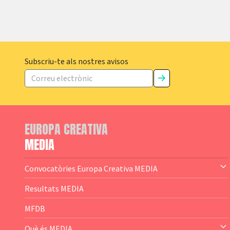
Subscriu-te als nostres avisos
EUROPA CREATIVA
MEDIA
Convocatòries Europa Creativa MEDIA
— Content Cluster
Resultats MEDIA
— Business Cluster
MFDB
— Audience Cluster
Què és MEDIA