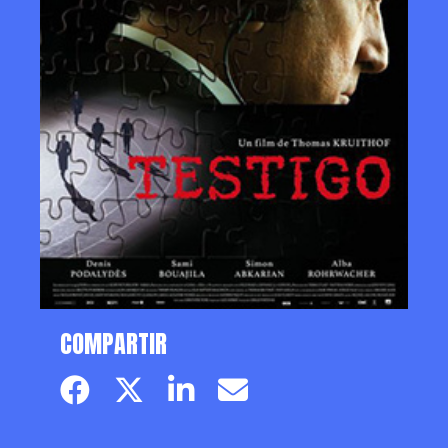
COMPARTIR
Facebook page
Twitter page
Linkedin
Email