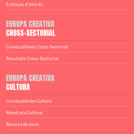
— Agència Executiva
— Estrenes a Catalunya
Enllaços d’interès
— Adreces MEDIA
— eMEDIAcat
EUROPA CREATIVA
— Logotips
— Notícies
CROSS-SECTORIAL
— Publicacions
Convocatòries Cross-Sectorial
— Guies MEDIA
Resultats Cross-Sectorial
— Altres Guies
— Presentacions
EUROPA CREATIVA
CULTURA
— Estudis
— Anuaris
Convocatòries Cultura
— Catàlegs
Resultats Cultura
— Estadístiques
Recerca de socis