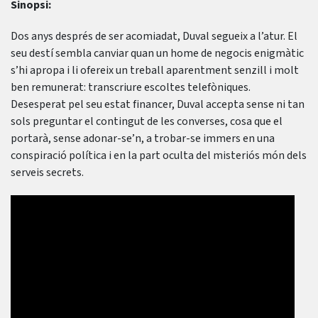
Sinopsi:
Dos anys després de ser acomiadat, Duval segueix a l’atur. El
seu destí sembla canviar quan un home de negocis enigmàtic
s’hi apropa i li ofereix un treball aparentment senzill i molt
ben remunerat: transcriure escoltes telefòniques.
Desesperat pel seu estat financer, Duval accepta sense ni tan
sols preguntar el contingut de les converses, cosa que el
portarà, sense adonar-se’n, a trobar-se immers en una
conspiració política i en la part oculta del misteriós món dels
serveis secrets.