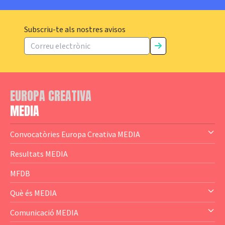
Subscriu-te als nostres avisos
EUROPA CREATIVA
MEDIA
Convocatòries Europa Creativa MEDIA
— Content Cluster
Resultats MEDIA
— Business Cluster
MFDB
— Audience Cluster
Què és MEDIA
— Altres
— El subprograma MEDIA
Comunicació MEDIA