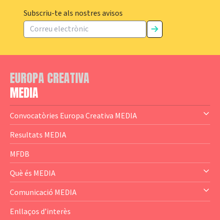
Subscriu-te als nostres avisos
EUROPA CREATIVA
MEDIA
Convocatòries Europa Creativa MEDIA
— Content Cluster
Resultats MEDIA
— Business Cluster
MFDB
— Audience Cluster
Què és MEDIA
— Altres
— El subprograma MEDIA
Comunicació MEDIA
— Agència Executiva
— Estrenes a Catalunya
Enllaços d’interès