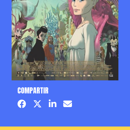
COMPARTIR
Facebook page
Twitter page
Linkedin
Email