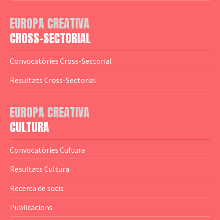
— Adreces MEDIA
— eMEDIAcat
EUROPA CREATIVA
— Logotips
— Notícies
CROSS-SECTORIAL
— Publicacions
Convocatòries Cross-Sectorial
— Guies MEDIA
Resultats Cross-Sectorial
— Altres Guies
— Presentacions
EUROPA CREATIVA
CULTURA
— Estudis
— Anuaris
Convocatòries Cultura
— Catàlegs
Resultats Cultura
— Estadístiques
Recerca de socis
Publicacions