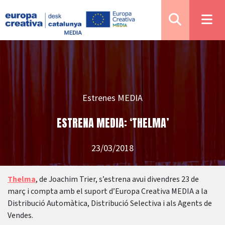
Estrenes MEDIA
ESTRENA MEDIA: ‘THELMA’
23/03/2018
Thelma
, de Joachim Trier, s’estrena avui divendres 23 de
març i compta amb el suport d’Europa Creativa MEDIA a la
Distribució Automàtica, Distribució Selectiva i als Agents de
Vendes.