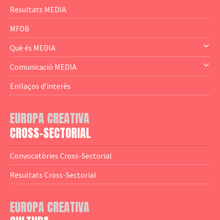
— Content Cluster
Resultats MEDIA
— Business Cluster
MFDB
— Audience Cluster
Què és MEDIA
— Altres
— El subprograma MEDIA
Comunicació MEDIA
— Agència Executiva
— Estrenes a Catalunya
Enllaços d’interès
— Adreces MEDIA
— eMEDIAcat
EUROPA CREATIVA
— Logotips
— Notícies
CROSS-SECTORIAL
— Publicacions
Convocatòries Cross-Sectorial
— Guies MEDIA
Resultats Cross-Sectorial
— Altres Guies
— Presentacions
EUROPA CREATIVA
— Estudis