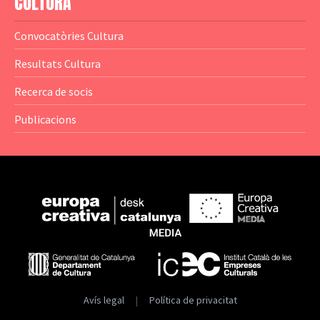
CULTURA
— Anuaris
Convocatòries Cultura
— Catàlegs
Resultats Cultura
— Estadístiques
Recerca de socis
Publicacions
Avís legal
|
Política de privacitat