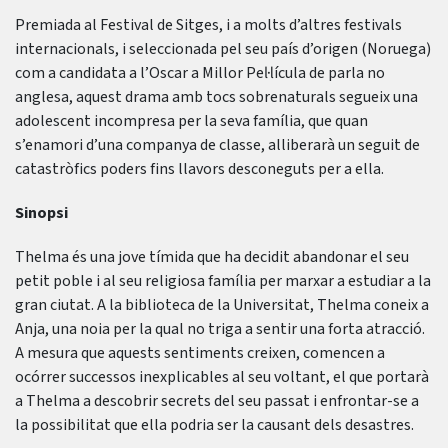
Premiada al Festival de Sitges, i a molts d’altres festivals
internacionals, i seleccionada pel seu país d’origen (Noruega)
com a candidata a l’Oscar a Millor Pel·lícula de parla no
anglesa, aquest drama amb tocs sobrenaturals segueix una
adolescent incompresa per la seva família, que quan
s’enamori d’una companya de classe, alliberarà un seguit de
catastròfics poders fins llavors desconeguts per a ella.
Sinopsi
Thelma és una jove tímida que ha decidit abandonar el seu
petit poble i al seu religiosa família per marxar a estudiar a la
gran ciutat. A la biblioteca de la Universitat, Thelma coneix a
Anja, una noia per la qual no triga a sentir una forta atracció.
A mesura que aquests sentiments creixen, comencen a
ocórrer successos inexplicables al seu voltant, el que portarà
a Thelma a descobrir secrets del seu passat i enfrontar-se a
la possibilitat que ella podria ser la causant dels desastres.