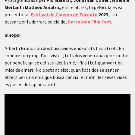
Protagonitzada per
Pio Marmaï, Jonathan Cohen, Noémie
Merlant i Mathieu Amalric
, entre altres, la pel·lícula es va
presentar al
Festival de Cinema de Toronto
2023
, i va
passar per la darrera edició del
Barcelona Film Fest
.
Sinopsi
Albert i Bruno són dos buscavides endeutats fins al coll. En
conèixer un grup d’activistes, tots dos veuen una oportunitat
per beneficiar-se del seu idealisme, i fins i tot guanyar una
mica de diners. No obstant això, quan tots dos se senten
atrets per una noia que busca canviar el món, les seves vides
es posen de cap per avall.