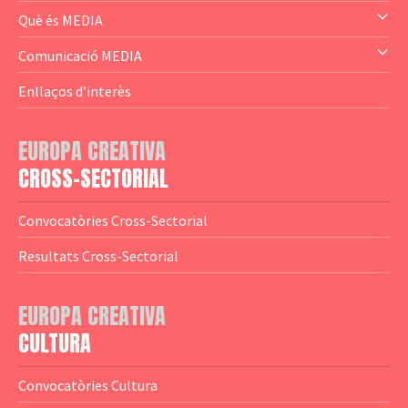
— Audience Cluster
Què és MEDIA
— Altres
— El subprograma MEDIA
Comunicació MEDIA
— Agència Executiva
— Estrenes a Catalunya
Enllaços d’interès
— Adreces MEDIA
— eMEDIAcat
EUROPA CREATIVA
— Logotips
— Notícies
CROSS-SECTORIAL
— Publicacions
Convocatòries Cross-Sectorial
— Guies MEDIA
Resultats Cross-Sectorial
— Altres Guies
— Presentacions
EUROPA CREATIVA
CULTURA
— Estudis
— Anuaris
Convocatòries Cultura