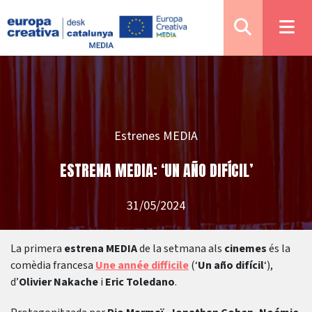
Estrenes MEDIA
ESTRENA MEDIA: ‘UN AÑO DIFÍCIL’
31/05/2024
La primera
estrena MEDIA
de la setmana als
cinemes
és la
comèdia francesa
Une année difficile
(‘
Un año difícil
‘),
d’
Olivier Nakache
i
Eric Toledano
.