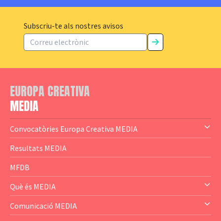
Subscriu-te als nostres avisos
EUROPA CREATIVA
MEDIA
Convocatòries Europa Creativa MEDIA
— Content Cluster
Resultats MEDIA
— Business Cluster
MFDB
— Audience Cluster
Què és MEDIA
— Altres
— El subprograma MEDIA
Comunicació MEDIA