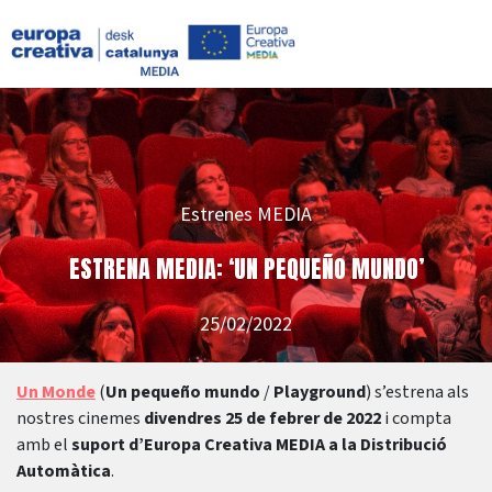
Estrenes MEDIA
ESTRENA MEDIA: ‘UN PEQUEÑO MUNDO’
25/02/2022
Un Monde
(
Un pequeño mundo
/
Playground
) s’estrena als
nostres cinemes
divendres 25 de febrer de 2022
i compta
amb el
suport d’Europa Creativa MEDIA a la Distribució
Automàtica
.