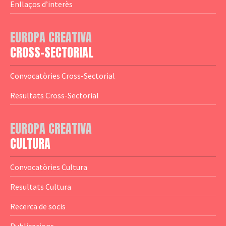
— Agència Executiva
— Estrenes a Catalunya
Enllaços d’interès
— Adreces MEDIA
— eMEDIAcat
EUROPA CREATIVA
— Logotips
— Notícies
CROSS-SECTORIAL
— Publicacions
Convocatòries Cross-Sectorial
— Guies MEDIA
Resultats Cross-Sectorial
— Altres Guies
— Presentacions
EUROPA CREATIVA
CULTURA
— Estudis
— Anuaris
Convocatòries Cultura
— Catàlegs
Resultats Cultura
— Estadístiques
Recerca de socis