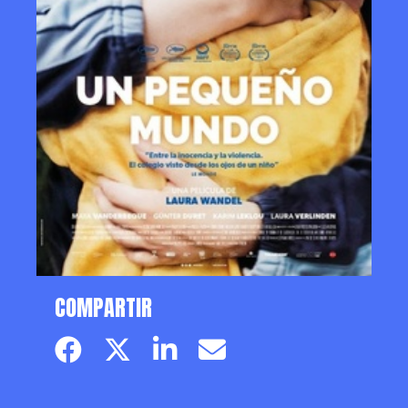
COMPARTIR
Facebook page
Twitter page
Linkedin
Email