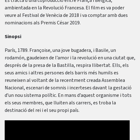
Es tracta d’una coproducció entre França i Bèlgica,
ambientada en la Revolució Francesa. El film es va poder
veure al Festival de Venècia de 2018 i va comptar amb dues
nominacions als Premis César 2019.
Sinopsi
París, 1789. Françoise, una jove bugadera, i Basile, un
rodamón, gaudeixen de l’amor i la revolució en una ciutat que,
després de la presa de la Bastilla, respira llibertat. Ells, els
seus amics i altres persones dels barris més humils es
reuneixen al voltant de la recentment creada Assemblea
Nacional, escenari de somnis i incerteses davant la gestació
d’un nou sistema polític. En mans d’aquest organisme i tots
els seus membres, que lluiten als carrers, es troba la
destinació del rei i el seu propi país.