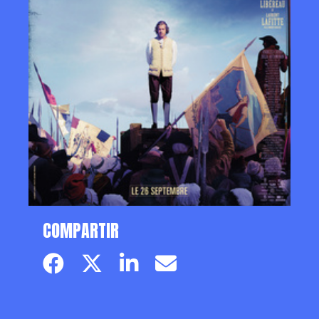
COMPARTIR
Facebook page
Twitter page
Linkedin
Email