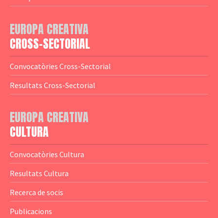
— Adreces MEDIA
— eMEDIAcat
EUROPA CREATIVA
— Logotips
— Notícies
CROSS-SECTORIAL
— Publicacions
Convocatòries Cross-Sectorial
— Guies MEDIA
Resultats Cross-Sectorial
— Altres Guies
— Presentacions
EUROPA CREATIVA
CULTURA
— Estudis
— Anuaris
Convocatòries Cultura
— Catàlegs
Resultats Cultura
— Estadístiques
Recerca de socis
Publicacions