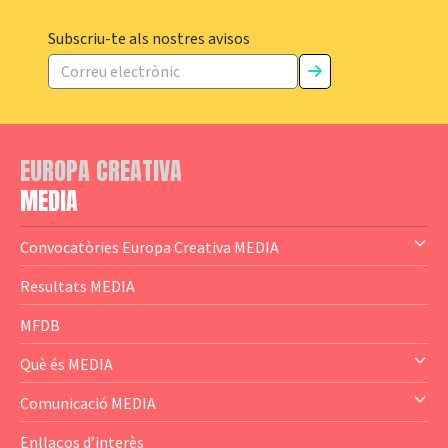
Subscriu-te als nostres avisos
EUROPA CREATIVA
MEDIA
Convocatòries Europa Creativa MEDIA
— Content Cluster
Resultats MEDIA
— Business Cluster
MFDB
— Audience Cluster
Què és MEDIA
— Altres
— El subprograma MEDIA
Comunicació MEDIA
— Agència Executiva
— Estrenes a Catalunya
Enllaços d’interès