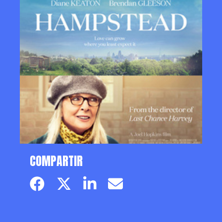
COMPARTIR
Facebook page
Twitter page
Linkedin
Email