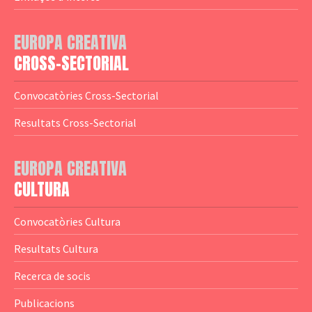
— Adreces MEDIA
— eMEDIAcat
EUROPA CREATIVA
— Logotips
— Notícies
CROSS-SECTORIAL
— Publicacions
Convocatòries Cross-Sectorial
— Guies MEDIA
Resultats Cross-Sectorial
— Altres Guies
— Presentacions
EUROPA CREATIVA
CULTURA
— Estudis
— Anuaris
Convocatòries Cultura
— Catàlegs
Resultats Cultura
— Estadístiques
Recerca de socis
Publicacions