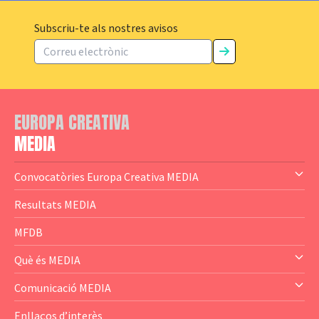
Subscriu-te als nostres avisos
EUROPA CREATIVA
MEDIA
Convocatòries Europa Creativa MEDIA
— Content Cluster
Resultats MEDIA
— Business Cluster
MFDB
— Audience Cluster
Què és MEDIA
— Altres
— El subprograma MEDIA
Comunicació MEDIA
— Agència Executiva
— Estrenes a Catalunya
Enllaços d’interès