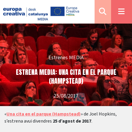
Estrenes MEDIA
ESTRENA MEDIA: UNA CITA EN EL PARQUE
(HAMPSTEAD)
25/08/2017
«
Una cita en el parque (Hampstead)
» de Joel Hopkins,
s’estrena avui divendres
25 d’agost de 2017
.