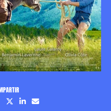
MPARTIR
Facebook page
Twitter page
Linkedin
Email