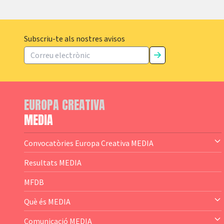
Subscriu-te als nostres avisos
EUROPA CREATIVA
MEDIA
Convocatòries Europa Creativa MEDIA
— Content Cluster
Resultats MEDIA
— Business Cluster
MFDB
— Audience Cluster
Què és MEDIA
— Altres
— El subprograma MEDIA
Comunicació MEDIA