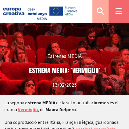
Estrenes MEDIA
ESTRENA MEDIA: ‘VERMIGLIO’
13/02/2025
La segona
estrena MEDIA
de la setmana als
cinemes
és el
drama
Vermiglio
, de
Maura Delpero
.
Una coproducció entre Itàlia, França i Bèlgica, guardonada