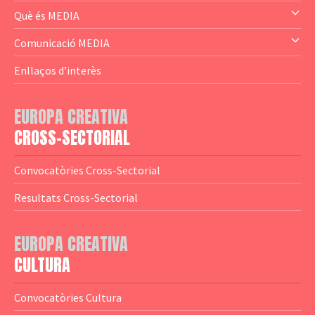
— Audience Cluster
Què és MEDIA
— Altres
— El subprograma MEDIA
Comunicació MEDIA
— Agència Executiva
— Estrenes a Catalunya
Enllaços d’interès
— Adreces MEDIA
— eMEDIAcat
EUROPA CREATIVA
— Logotips
— Notícies
CROSS-SECTORIAL
— Publicacions
Convocatòries Cross-Sectorial
— Guies MEDIA
Resultats Cross-Sectorial
— Altres Guies
— Presentacions
EUROPA CREATIVA
CULTURA
— Estudis
— Anuaris
Convocatòries Cultura