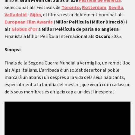
amb el
Gran Premi del Jurat
al
81è
Festival de Venècia
.
Seleccionat als Festivals de
Toronto
,
Rotterdam
,
Sevilla
,
Valladolid
i
Gijón
, el film va estar doblement nominat als
European Film Awards
(
Millor Pel·lícula i Millor Direcció
) i
als
Globus d’Or
a
Millor Pel·lícula de parla no anglesa
.
Finalista a Millor Pel·lícula Internacional als
Oscars
2025.
Sinopsi
Finals de la Segona Guerra Mundial a Vermiglio, un remot lloc
als Alps italians. L’arribada d’un soldat desertor al poble
marcarà un abans i un després a la vida dels seus habitants,
especialment a la família del mestre, que veurà com cadascun
dels seus membres es dirigeix ​​cap a un destí inesperat.