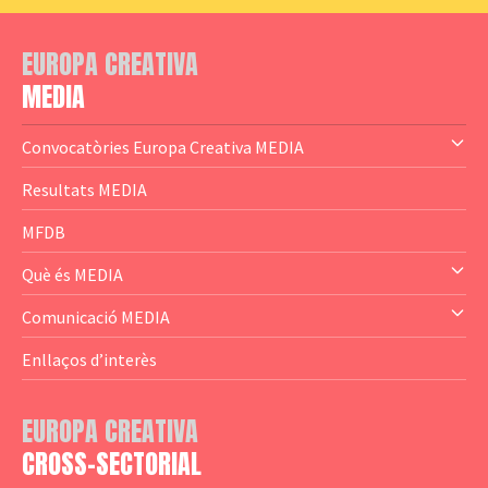
EUROPA CREATIVA
MEDIA
Convocatòries Europa Creativa MEDIA
— Content Cluster
Resultats MEDIA
— Business Cluster
MFDB
— Audience Cluster
Què és MEDIA
— Altres
— El subprograma MEDIA
Comunicació MEDIA
— Agència Executiva
— Estrenes a Catalunya
Enllaços d’interès
— Adreces MEDIA
— eMEDIAcat
EUROPA CREATIVA
— Logotips
— Notícies
CROSS-SECTORIAL
— Publicacions