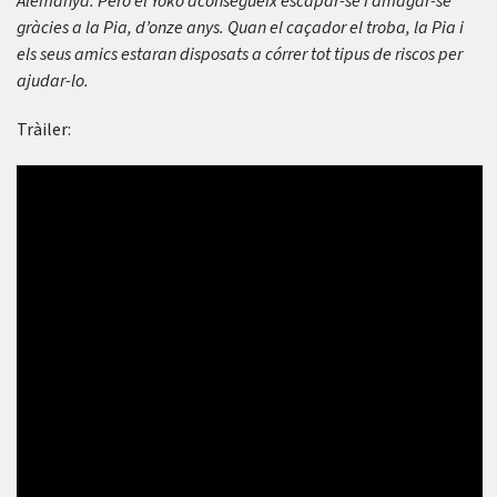
Alemanya. Però el Yoko aconsegueix escapar-se i amagar-se
gràcies a la Pia, d’onze anys. Quan el caçador el troba, la Pia i
els seus amics estaran disposats a córrer tot tipus de riscos per
ajudar-lo.
Tràiler: