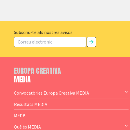
Subscriu-te als nostres avisos
EUROPA CREATIVA
MEDIA
Convocatòries Europa Creativa MEDIA
— Content Cluster
Resultats MEDIA
— Business Cluster
MFDB
— Audience Cluster
Què és MEDIA