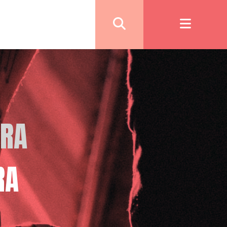
URA
RA