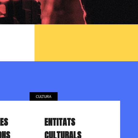
CULTURA
AU
EES
ENTITATS
ONS
CULTURALS