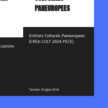
PANEUROPEES
Entitats Culturals Paneuropees
A
(CREA-CULT-2024-PECE)
E
tzacions
(
Termini: 31/gen/2024
Te