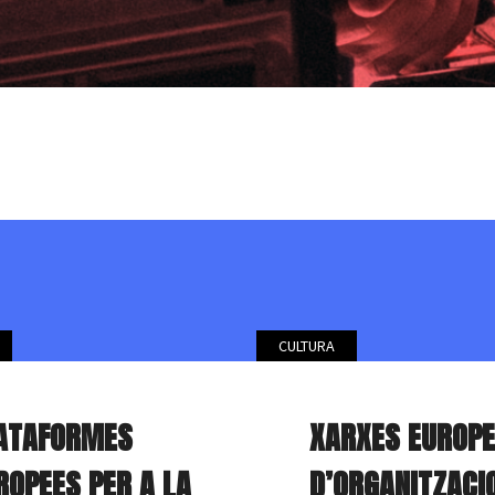
CULTURA
ATAFORMES
XARXES EUROP
ROPEES PER A LA
D’ORGANITZACI