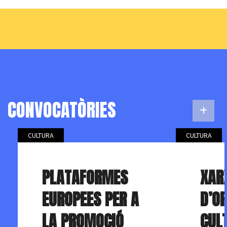
CONVOCATÒRIES
CULTURA
CULTURA
PLATAFORMES
XAR
EUROPEES PER A
D’O
LA PROMOCIÓ
CUL