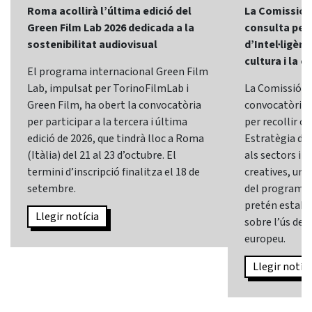
Roma acollirà l’última edició del
La Comissió 
Green Film Lab 2026 dedicada a la
consulta per 
sostenibilitat audiovisual
d’Intel·ligènci
cultura i la c
El programa internacional Green Film
Lab, impulsat per TorinoFilmLab i
La Comissió E
Green Film, ha obert la convocatòria
convocatòria d
per participar a la tercera i última
per recollir o
edició de 2026, que tindrà lloc a Roma
Estratègia d’In
(Itàlia) del 21 al 23 d’octubre. El
als sectors i l
termini d’inscripció finalitza el 18 de
creatives, una 
setembre.
del programa
pretén establi
Llegir notícia
sobre l’ús de l
europeu.
Llegir notíci