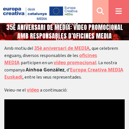
05/06/2026
35È ANIVERSARI DE MEDIA: VÍDEO PROMOCIONAL
AMB RESPONSABLES D’OFICINES MEDIA
Notícies
35è aniversari de MEDIA
Amb motiu del
, que celebrem
oficines
enguany, diversos responsables de les
MEDIA
vídeo promocional
participen en un
. La nostra
Ainhoa González
Europa Creativa MEDIA
companya
, d’
Euskadi
, entre les veus representades.
vídeo
Veieu-ne el
a continuació: