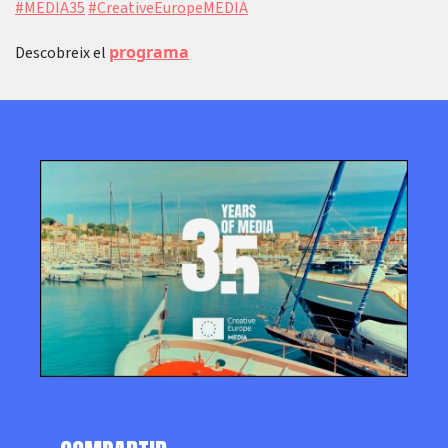
#MEDIA35
#CreativeEuropeMEDIA
programa
Descobreix el