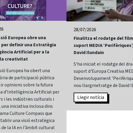
26
28/07/2026
sió Europea obre una
Finalitza el rodatge del fi
 per definir una Estratègia
suport MEDIA ‘Perifèriques’
gència Artificial per a la
David Ilundain
 la creativitat
S'ha iniciat el rodatge del d
sió Europea ha obert una
suport d'Europa Creativa MED
ria de participació pública
Desenvolupament 'Perifèrique
lir opinions sobre la futura
nou llargmetratge de David I
 d’Intel·ligència Artificial per
Llegir notícia
s i les indústries culturals i
 una iniciativa inclosa dins
rama Culture Compass que
tablir una visió estratègica
 de la IA en l’àmbit cultural