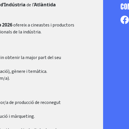
 d’Indústria
‘Atlàntida
CO
de l
b
2026
ofereix a cineastes i productors
nals de la indústria.
 obtenir la major part del seu
ció), gènere i temàtica.
m/a).
or/a de producció de reconegut
bució i màrqueting.