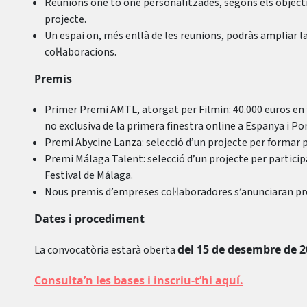
Reunions one to one personalitzades, segons els objectiu
projecte.
Un espai on, més enllà de les reunions, podràs ampliar la
col·laboracions.
Premis
Primer Premi AMTL, atorgat per Filmin: 40.000 euros en 
no exclusiva de la primera finestra online a Espanya i Po
Premi Abycine Lanza: selecció d’un projecte per formar 
Premi Málaga Talent: selecció d’un projecte per partici
Festival de Málaga.
Nous premis d’empreses col·laboradores s’anunciaran 
Dates i procediment
del 15 de desembre de 20
La convocatòria estarà oberta
Consulta’n les bases i inscriu-t’hi aquí.