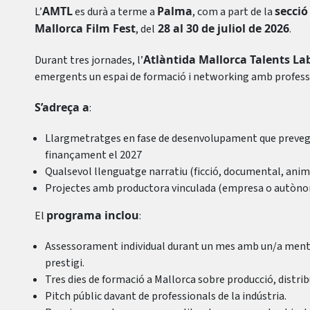
AMTL
Palma
secció
L’
es durà a terme a
, com a part de la
Mallorca Film Fest
28 al 30 de juliol de 2026
, del
.
Atlàntida Mallorca Talents La
Durant tres jornades, l’
emergents un espai de formació i networking amb professio
S’adreça a
:
Llargmetratges en fase de desenvolupament que prevegin
finançament el 2027
Qualsevol llenguatge narratiu (ficció, documental, anima
Projectes amb productora vinculada (empresa o autòno
programa inclou
El
:
Assessorament individual durant un mes amb un/a ment
prestigi.
Tres dies de formació a Mallorca sobre producció, distri
Pitch públic davant de professionals de la indústria.