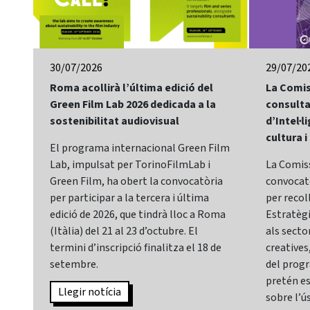
30/07/2026
29/07/20
Roma acollirà l’última edició del
La Comis
Green Film Lab 2026 dedicada a la
consulta
sostenibilitat audiovisual
d’Intel·li
cultura i
El programa internacional Green Film
Lab, impulsat per TorinoFilmLab i
La Comis
Green Film, ha obert la convocatòria
convocatò
per participar a la tercera i última
per recol
edició de 2026, que tindrà lloc a Roma
Estratègia
(Itàlia) del 21 al 23 d’octubre. El
als sector
termini d’inscripció finalitza el 18 de
creatives,
setembre.
del prog
pretén es
Llegir notícia
sobre l’ús