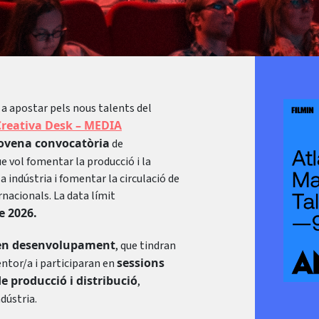
a apostar pels nous talents del
reativa Desk – MEDIA
ovena convocatòria
de
ue vol fomentar la producció i la
la indústria i fomentar la circulació de
rnacionals. La data límit
e 2026.
 en desenvolupament
, que tindran
sessions
ntor/a i participaran en
de producció i distribució
,
dústria.