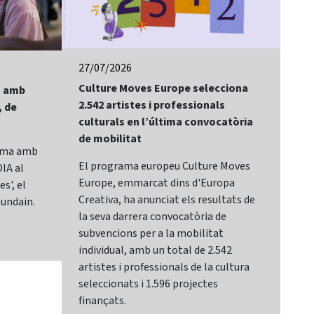
27/07/2026
24/
Culture Moves Europe selecciona
El 
lm amb
2.542 artistes i professionals
of 
, de
culturals en l’última convocatòria
Bay
de mobilitat
Sit
rama amb
El programa europeu Culture Moves
El 
IA al
Europe, emmarcat dins d'Europa
It,
s', el
Creativa, ha anunciat els resultats de
cat
lundain.
la seva darrera convocatòria de
Mar
subvencions per a la mobilitat
Sec
individual, amb un total de 2.542
de 
artistes i professionals de la cultura
des
seleccionats i 1.596 projectes
sec
finançats.
Can