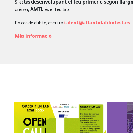
desenvolupant el teu primer o segon llar
Si estàs
AMTL
créixer,
és el teu lab.
talent@atlantidafilmfest.es
En cas de dubte, escriu a
Més informació