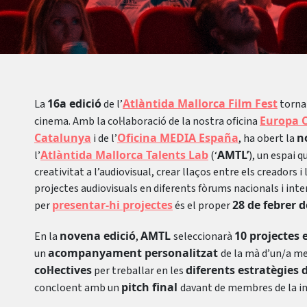
16a edició
Atlàntida Mallorca Film Fest
La
de l’
torna 
Europa C
cinema. Amb la col·laboració de la nostra oficina
Catalunya
Oficina MEDIA España
n
i de l’
, ha obert la
Atlàntida Mallorca Talents Lab
AMTL’
l’
(‘
), un espai q
creativitat a l’audiovisual, crear llaços entre els creadors i 
projectes audiovisuals en diferents fòrums nacionals i inte
presentar-hi projectes
28 de febrer d
per
és el proper
novena edició
AMTL
10 projectes
En la
,
seleccionarà
acompanyament personalitzat
un
de la mà d’un/a me
col·lectives
diferents estratègies 
per treballar en les
pitch final
concloent amb un
davant de membres de la in