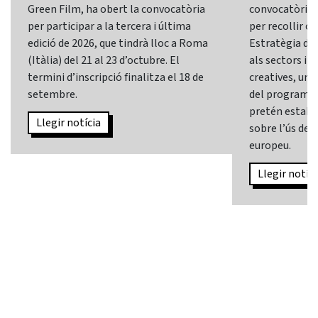
Green Film, ha obert la convocatòria
convocatòria d
per participar a la tercera i última
per recollir o
edició de 2026, que tindrà lloc a Roma
Estratègia d’In
(Itàlia) del 21 al 23 d’octubre. El
als sectors i l
termini d’inscripció finalitza el 18 de
creatives, una 
setembre.
del programa
pretén establi
Llegir notícia
sobre l’ús de l
europeu.
Llegir notíci