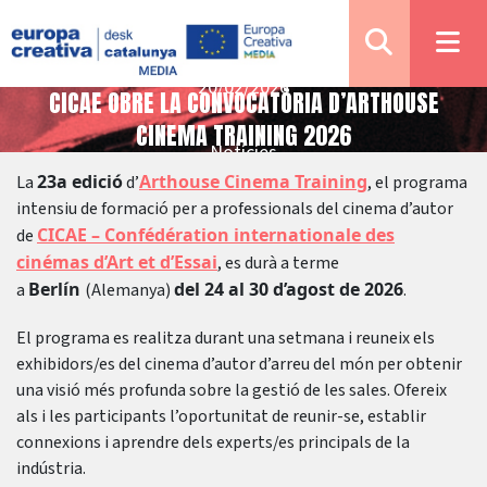
20/02/2026
CICAE OBRE LA CONVOCATÒRIA D’ARTHOUSE
CINEMA TRAINING 2026
Notícies
23a edició
Arthouse Cinema Training
La
d’
, el programa
intensiu de formació per a professionals del cinema d’autor
CICAE – Confédération internationale des
de
cinémas d’Art et d’Essai
, es durà a terme
Berlín
del 24 al 30 d’agost de 2026
a
(Alemanya)
.
El programa es realitza durant una setmana i reuneix els
exhibidors/es del cinema d’autor d’arreu del món per obtenir
una visió més profunda sobre la gestió de les sales. Ofereix
als i les participants l’oportunitat de reunir-se, establir
connexions i aprendre dels experts/es principals de la
indústria.