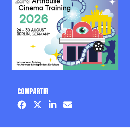
COMPARTIR
Facebook page
Twitter page
Linkedin
Email