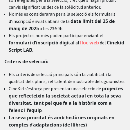
són elegibles per a la selecció, tret que s’hagin produït
canvis significatius des de la sol·licitud anterior.
Només es consideraran per a la selecció els formularis
data límit del 25 de
d’inscripció enviats abans de la
maig de 2025
a les 23:59h.
Els projectes només poden participar enviant el
formulari d’inscripció digital
lloc web
Cinekid
al
del
Script LAB
.
Criteris de selecció:
Els criteris de selecció principals són la viabilitat i la
qualitat dels plans, i el talent demostrable dels guionistes.
projectes
CineKid s’esforça per presentar una selecció de
que reflecteixin la societat actual en tota la seva
diversitat, tant pel que fa a la història com a
l’elenc i l’equip
.
La seva prioritat és amb històries originals en
comptes d’adaptacions (de llibres)
.