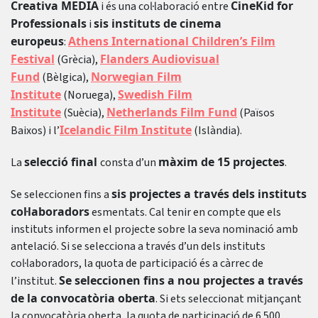
Creativa MEDIA
CineKid for
i és una col·laboració entre
Professionals
sis instituts de cinema
i
europeus
Athens International Children’s Film
:
Festival
Flanders Audiovisual
(Grècia),
Fund
Norwegian Film
(Bèlgica),
Institute
Swedish Film
(Noruega),
Institute
Netherlands Film Fund
(Suècia),
(Països
Icelandic Film Institute
Baixos) i l’
(Islàndia).
selecció final
màxim de 15 projectes
La
consta d’un
.
sis projectes a través dels instituts
Se seleccionen fins a
col·laboradors
esmentats. Cal tenir en compte que els
instituts informen el projecte sobre la seva nominació amb
antelació. Si se selecciona a través d’un dels instituts
col·laboradors, la quota de participació és a càrrec de
Se seleccionen fins a nou projectes a través
l’institut.
de la convocatòria oberta
. Si ets seleccionat mitjançant
la convocatòria oberta, la quota de participació de 6.500