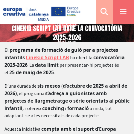
28/03/2025
CINEKID SCRIPT LAB OBRE LA CONVOCATÒRIA
2025-2026
Notícies
programa de formació de guió per a projectes
El
infantils
Cinekid Script LAB
convocatòria
ha obert la
2025-2026
data límit
. La
per presentar-hi projectes és
25 de maig de 2025
el
.
sis mesos
d’octubre de 2025 a abril de
D’una durada de
(
2026)
s’adreça a guionistes amb
, el programa
projectes de llargmetratge o sèrie orientats al públic
infantil,
coaching
formació
i ofereix
i
a mida, tot
adaptant-se a les necessitats de cada projecte.
compta amb el suport d’Europa
Aquesta iniciativa