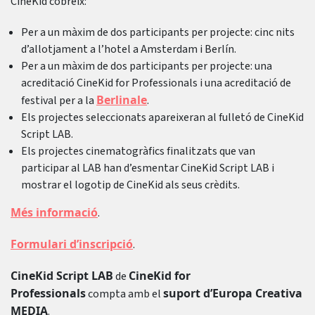
CineKid cobreix:
Per a un màxim de dos participants per projecte: cinc nits
d’allotjament a l’hotel a Amsterdam i Berlín.
Per a un màxim de dos participants per projecte: una
acreditació CineKid for Professionals i una acreditació de
Berlinale
festival per a la
.
Els projectes seleccionats apareixeran al fulletó de CineKid
Script LAB.
Els projectes cinematogràfics finalitzats que van
participar al LAB han d’esmentar CineKid Script LAB i
mostrar el logotip de CineKid als seus crèdits.
Més informació
.
Formulari d’inscripció
.
CineKid Script LAB
CineKid for
de
Professionals
suport d’Europa Creativa
compta amb el
MEDIA
.