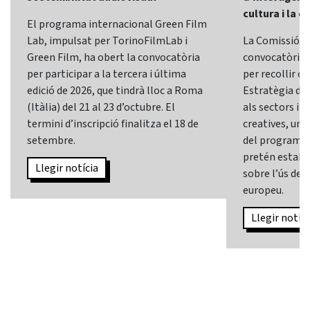
cultura i la c
El programa internacional Green Film
Lab, impulsat per TorinoFilmLab i
La Comissió E
Green Film, ha obert la convocatòria
convocatòria d
per participar a la tercera i última
per recollir o
edició de 2026, que tindrà lloc a Roma
Estratègia d’In
(Itàlia) del 21 al 23 d’octubre. El
als sectors i l
termini d’inscripció finalitza el 18 de
creatives, una 
setembre.
del programa
pretén establi
Llegir notícia
sobre l’ús de l
europeu.
Llegir notíci