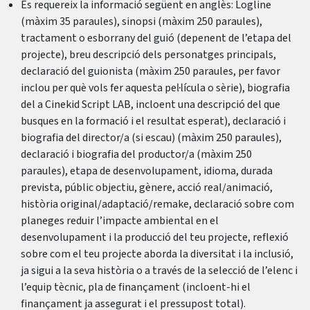
Es requereix la informació següent en anglès: Logline
(màxim 35 paraules), sinopsi (màxim 250 paraules),
tractament o esborrany del guió (depenent de l’etapa del
projecte), breu descripció dels personatges principals,
declaració del guionista (màxim 250 paraules, per favor
inclou per què vols fer aquesta pel·lícula o sèrie), biografia
del a Cinekid Script LAB, incloent una descripció del que
busques en la formació i el resultat esperat), declaració i
biografia del director/a (si escau) (màxim 250 paraules),
declaració i biografia del productor/a (màxim 250
paraules), etapa de desenvolupament, idioma, durada
prevista, públic objectiu, gènere, acció real/animació,
història original/adaptació/remake, declaració sobre com
planeges reduir l’impacte ambiental en el
desenvolupament i la producció del teu projecte, reflexió
sobre com el teu projecte aborda la diversitat i la inclusió,
ja sigui a la seva història o a través de la selecció de l’elenc i
l’equip tècnic, pla de finançament (incloent-hi el
finançament ja assegurat i el pressupost total).