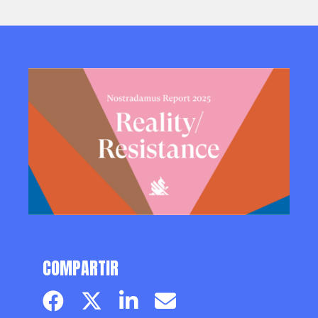
COMPARTIR
Facebook page
Twitter page
Linkedin
Email