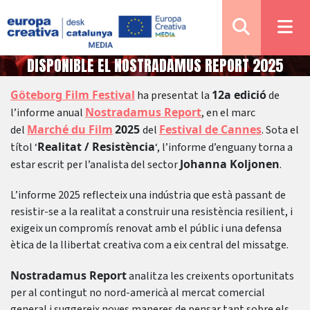
20/05/2025
DISPONIBLE EL NOSTRADAMUS REPORT 2025
Göteborg Film Festival
12a edició
ha presentat la
de
Notícies
Nostradamus Report
l’informe anual
, en el marc
Marché du Film
2025
Festival de Cannes
del
del
. Sota el
Realitat / Resistència
títol ‘
‘, l’informe d’enguany torna a
Johanna Koljonen
estar escrit per l’analista del sector
.
L’informe 2025 reflecteix una indústria que està passant de
resistir-se a la realitat a construir una resistència resilient, i
exigeix ​​un compromís renovat amb el públic i una defensa
ètica de la llibertat creativa com a eix central del missatge.
Nostradamus Report
analitza les creixents oportunitats
per al contingut no nord-americà al mercat comercial
general i suggereix noves maneres de pensar tant sobre els