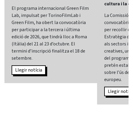
cultura i la c
El programa internacional Green Film
Lab, impulsat per TorinoFilmLab i
La Comissió E
Green Film, ha obert la convocatòria
convocatòria d
per participar a la tercera i última
per recollir o
edició de 2026, que tindrà lloc a Roma
Estratègia d’In
(Itàlia) del 21 al 23 d’octubre. El
als sectors i l
termini d’inscripció finalitza el 18 de
creatives, una 
setembre.
del programa
pretén establi
Llegir notícia
sobre l’ús de l
europeu.
Llegir notíci