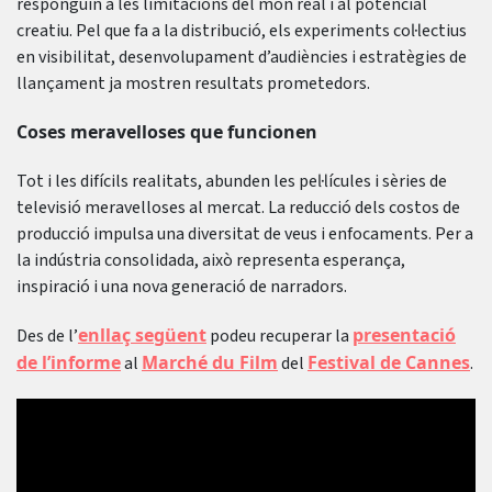
responguin a les limitacions del món real i al potencial
creatiu. Pel que fa a la distribució, els experiments col·lectius
en visibilitat, desenvolupament d’audiències i estratègies de
llançament ja mostren resultats prometedors.
Coses meravelloses que funcionen
Tot i les difícils realitats, abunden les pel·lícules i sèries de
televisió meravelloses al mercat. La reducció dels costos de
producció impulsa una diversitat de veus i enfocaments. Per a
la indústria consolidada, això representa esperança,
inspiració i una nova generació de narradors.
enllaç següent
presentació
Des de l’
podeu recuperar la
de l’informe
Marché du Film
Festival de Cannes
al
del
.