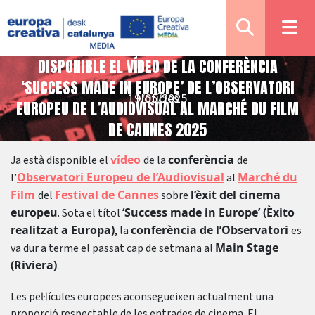
DISPONIBLE EL VÍDEO DE LA CONFERÈNCIA
‘SUCCESS MADE IN EUROPE’ DE L’OBSERVATORI
19/05/2025
Notícies
EUROPEU DE L’AUDIOVISUAL AL MARCHÉ DU FILM
DE CANNES 2025
vídeo
conferència
Ja està disponible el
de la
de
Observatori Europeu de l’Audiovisual
Marché du
l’
al
Film
Festival de Cannes
l’èxit del cinema
del
sobre
europeu
‘Success made in Europe’ (Èxito
. Sota el títol
realitzat a Europa)
conferència de l’Observatori
, la
es
Main Stage
va dur a terme el passat cap de setmana al
(Riviera)
.
Les pel·lícules europees aconsegueixen actualment una
proporció respectable de les entrades de cinema. El