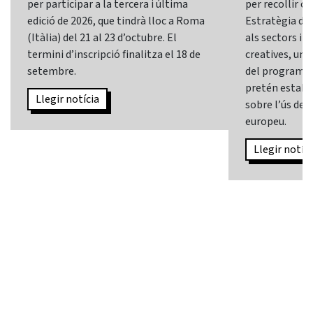
per participar a la tercera i última
per recollir o
edició de 2026, que tindrà lloc a Roma
Estratègia d’In
(Itàlia) del 21 al 23 d’octubre. El
als sectors i l
termini d’inscripció finalitza el 18 de
creatives, una 
setembre.
del programa
pretén establi
Llegir notícia
sobre l’ús de l
europeu.
Llegir notíci