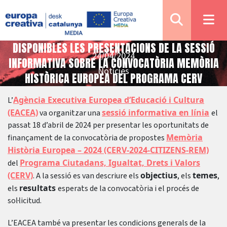
DISPONIBLES LES PRESENTACIONS DE LA SESSIÓ
24/04/2024
INFORMATIVA SOBRE LA CONVOCATÒRIA MEMÒRIA
Notícies
HISTÒRICA EUROPEA DEL PROGRAMA CERV
Agència Executiva Europea d’Educació i Cultura
L’
(EACEA)
sessió informativa en línia
va organitzar una
el
passat 18 d’abril de 2024 per presentar les oportunitats de
Memòria
finançament de la convocatòria de propostes
Història Europea – 2024 (CERV-2024-CITIZENS-REM)
Programa Ciutadans, Igualtat, Drets i Valors
del
(CERV)
objectius
temes
. A la sessió es van descriure els
, els
,
resultats
els
esperats de la convocatòria i el procés de
sol·licitud.
L’EACEA també va presentar les condicions generals de la