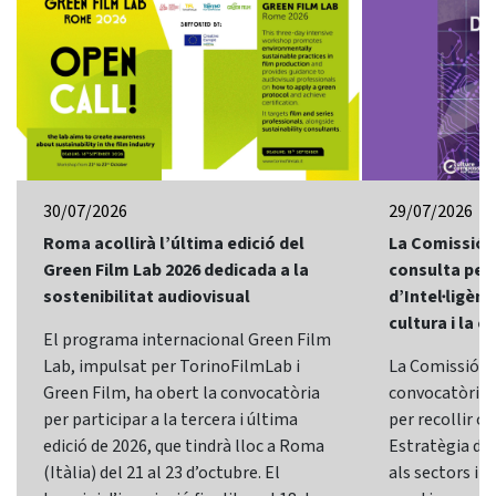
30/07/2026
29/07/2026
Roma acollirà l’última edició del
La Comissió 
Green Film Lab 2026 dedicada a la
consulta per 
sostenibilitat audiovisual
d’Intel·ligènci
cultura i la c
El programa internacional Green Film
Lab, impulsat per TorinoFilmLab i
La Comissió E
Green Film, ha obert la convocatòria
convocatòria d
per participar a la tercera i última
per recollir o
edició de 2026, que tindrà lloc a Roma
Estratègia d’In
(Itàlia) del 21 al 23 d’octubre. El
als sectors i l