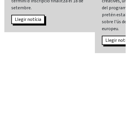
termini d’inscripció finalitza el 18 de
creatives, una 
setembre.
del programa
pretén establi
Llegir notícia
sobre l’ús de l
europeu.
Llegir notíci