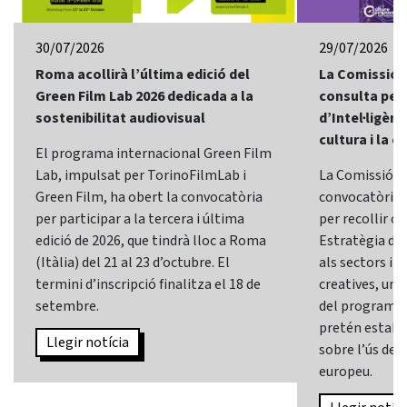
30/07/2026
29/07/2026
Roma acollirà l’última edició del
La Comissió 
Green Film Lab 2026 dedicada a la
consulta per 
sostenibilitat audiovisual
d’Intel·ligènci
cultura i la c
El programa internacional Green Film
Lab, impulsat per TorinoFilmLab i
La Comissió E
Green Film, ha obert la convocatòria
convocatòria d
per participar a la tercera i última
per recollir o
edició de 2026, que tindrà lloc a Roma
Estratègia d’In
(Itàlia) del 21 al 23 d’octubre. El
als sectors i l
termini d’inscripció finalitza el 18 de
creatives, una 
setembre.
del programa
pretén establi
Llegir notícia
sobre l’ús de l
europeu.