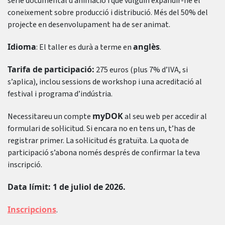
sèrie documental d’animació i que vulguin expandir-ne el
coneixement sobre producció i distribució. Més del 50% del
projecte en desenvolupament ha de ser animat.
Idioma
anglès
: El taller es durà a terme en
.
Tarifa de participació:
275 euros (plus 7% d’IVA, si
s’aplica), inclou sessions de workshop i una acreditació al
festival i programa d’indústria.
myDOK
Necessitareu un compte
al seu web per accedir al
formulari de sol·licitud. Si encara no en tens un, t’has de
registrar primer. La sol·licitud és gratuïta. La quota de
participació s’abona només després de confirmar la teva
inscripció.
Data límit: 1 de juliol de 2026.
Inscripcions
.