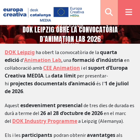
22/05/2026
DOK LEIPZIG OBRE LA CONVOCATÒRIA
D’ANIMATION LAB 2026
Notícies
DOK Leipzig
quarta
ha obert la convocatòria de la
edició
Animation Lab
formació d’indústria
d’
, una
en
CEE Animation
suport d’Europa
col·laboració amb
i el
Creativa MEDIA
data límit
. La
per presentar-
projectes documentals d’animació
1 de juliol
hi
és l’
de 2026
.
esdeveniment presencial
Aquest
de tres dies de durada es
26 al 28 d’octubre de 2026
durà a terme del
en el marc
DOK Industry Programme
del
a Leipzig (Alemanya).
participants
avantatges
Els i les
podran obtenir
als