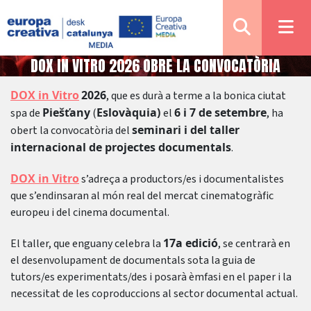
30/06/2026
DOX IN VITRO 2026 OBRE LA CONVOCATÒRIA
DOX in Vitro
2026
, que es durà a terme a la bonica ciutat
Notícies
Piešťany
Eslovàquia)
6 i 7 de setembre
spa de
(
el
, ha
seminari i del taller
obert la convocatòria del
internacional de projectes documentals
.
DOX in Vitro
s’adreça a productors/es i documentalistes
que s’endinsaran al món real del mercat cinematogràfic
europeu i del cinema documental.
17a edició
El taller, que enguany celebra la
, se centrarà en
el desenvolupament de documentals sota la guia de
tutors/es experimentats/des i posarà èmfasi en el paper i la
necessitat de les coproduccions al sector documental actual.