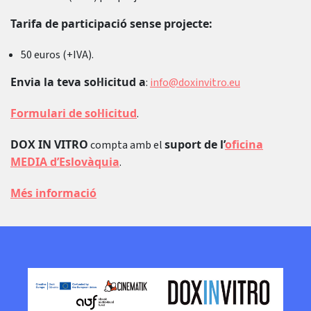
Tarifa de participació sense projecte:
50 euros (+IVA).
Envia la teva sol·licitud a
:
info@doxinvitro.eu
Formulari de sol·licitud
.
DOX IN VITRO
suport de l’
oficina
compta amb el
MEDIA d’Eslovàquia
.
Més informació