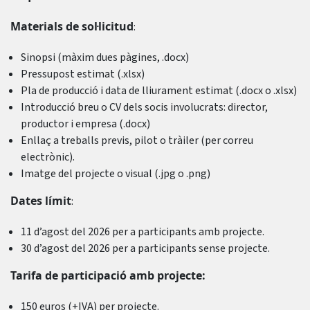
Materials de sol·licitud
:
Sinopsi (màxim dues pàgines, .docx)
Pressupost estimat (.xlsx)
Pla de producció i data de lliurament estimat (.docx o .xlsx)
Introducció breu o CV dels socis involucrats: director,
productor i empresa (.docx)
Enllaç a treballs previs, pilot o tràiler (per correu
electrònic).
Imatge del projecte o visual (.jpg o .png)
Dates límit
:
11 d’agost del 2026 per a participants amb projecte.
30 d’agost del 2026 per a participants sense projecte.
Tarifa de participació amb projecte:
150 euros (+IVA) per projecte.