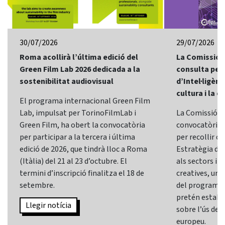
30/07/2026
29/07/2026
Roma acollirà l’última edició del
La Comissió 
Green Film Lab 2026 dedicada a la
consulta per 
sostenibilitat audiovisual
d’Intel·ligènci
cultura i la c
El programa internacional Green Film
Lab, impulsat per TorinoFilmLab i
La Comissió E
Green Film, ha obert la convocatòria
convocatòria d
per participar a la tercera i última
per recollir o
edició de 2026, que tindrà lloc a Roma
Estratègia d’In
(Itàlia) del 21 al 23 d’octubre. El
als sectors i l
termini d’inscripció finalitza el 18 de
creatives, una 
setembre.
del programa
pretén establi
Llegir notícia
sobre l’ús de l
europeu.