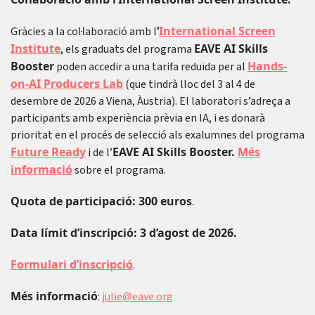
‘
International Screen
Gràcies a la col·laboració amb l
Institute
EAVE AI Skills
, els graduats del programa
Booster
Hands-
poden accedir a una tarifa reduïda per al
on-AI Producers Lab
(que tindrà lloc del 3 al 4 de
desembre de 2026 a Viena, Àustria). El laboratori s’adreça a
participants amb experiència prèvia en IA, i es donarà
prioritat en el procés de selecció als exalumnes del programa
Future Ready
EAVE AI Skills Booster.
Més
i de l’
informació
sobre el programa.
Quota de participació: 300 euros
.
Data límit d’inscripció: 3 d’agost de 2026.
Formulari d’inscripció
.
Més informació
:
julie@eave.org