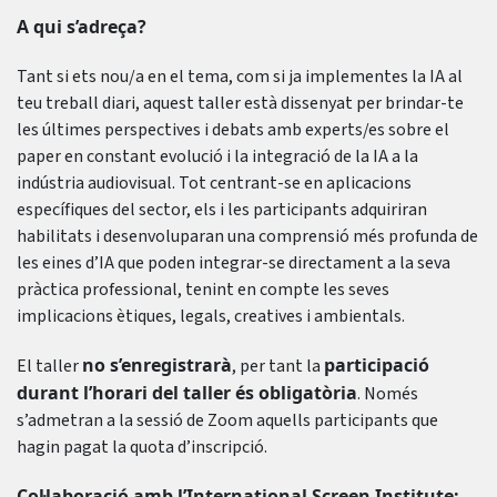
A qui s’adreça?
Tant si ets nou/a en el tema, com si ja implementes la IA al
teu treball diari, aquest taller està dissenyat per brindar-te
les últimes perspectives i debats amb experts/es sobre el
paper en constant evolució i la integració de la IA a la
indústria audiovisual. Tot centrant-se en aplicacions
específiques del sector, els i les participants adquiriran
habilitats i desenvoluparan una comprensió més profunda de
les eines d’IA que poden integrar-se directament a la seva
pràctica professional, tenint en compte les seves
implicacions ètiques, legals, creatives i ambientals.
no s’enregistrarà
participació
El taller
, per tant la
durant l’horari del taller és obligatòria
. Només
s’admetran a la sessió de Zoom aquells participants que
hagin pagat la quota d’inscripció.
Col·laboració amb l’International Screen Institute: