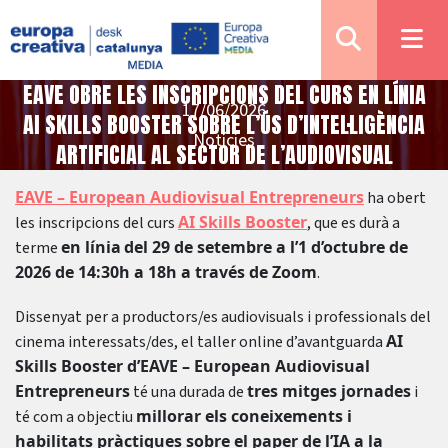
EAVE OBRE LES INSCRIPCIONS DEL CURS EN LÍNIA
17/06/2026
AI SKILLS BOOSTER SOBRE L’ÚS D’INTEL·LIGÈNCIA
Notícies
ARTIFICIAL AL SECTOR DE L’AUDIOVISUAL
EAVE – European Audiovisual Entrepreneurs
ha obert
AI Skills Booster
les inscripcions del curs
, que es durà a
en línia
del 29 de setembre a l’1 d’octubre de
terme
2026 de 14:30h a 18h a través de Zoom
.
Dissenyat per a productors/es audiovisuals i professionals del
AI
cinema interessats/des, el taller online d’avantguarda
Skills Booster d’EAVE – European Audiovisual
Entrepreneurs
tres mitges jornades
té una durada de
i
millorar els coneixements i
té com a objectiu
habilitats pràctiques sobre el paper de l’IA a la