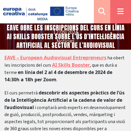
EAVE OBRE LES INSCRIPCIONS DEL CURS EN LÍNIA
12/09/2024
AI SKILLS BOOSTER SOBRE L’ÚS D’INTEL·LIGÈNCIA
Notícies
ARTIFICIAL AL SECTOR DE L’AUDIOVISUAL
EAVE – European Audiovisual Entrepreneurs
ha obert
AI Skills Booster
les inscripcions del curs
, que es durà a
en línia
del 2 al 4 de desembre de 2024 de
terme
14:30h a 18h per Zoom
.
descobrir els aspectes pràctics de l’ús
El curs permetrà
de la Intel·ligència Artificial a la cadena de valor de
l’audiovisual
i comptarà amb experts en desenvolupament
de guió, producció, postproducció, vendes, màrqueting i
aspectes legals, tot proporcionant als participants una visió
de 360 ​​graus sobre les noves eines disponibles per a