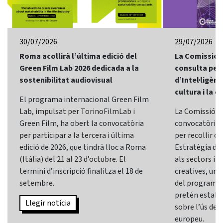
30/07/2026
29/07/2026
Roma acollirà l’última edició del
La Comissió 
Green Film Lab 2026 dedicada a la
consulta per 
sostenibilitat audiovisual
d’Intel·ligènci
cultura i la c
El programa internacional Green Film
Lab, impulsat per TorinoFilmLab i
La Comissió E
Green Film, ha obert la convocatòria
convocatòria d
per participar a la tercera i última
per recollir o
edició de 2026, que tindrà lloc a Roma
Estratègia d’In
(Itàlia) del 21 al 23 d’octubre. El
als sectors i l
termini d’inscripció finalitza el 18 de
creatives, una 
setembre.
del programa
pretén establi
Llegir notícia
sobre l’ús de l
europeu.