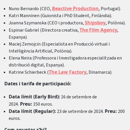
Beactive Production
Nuno Bernardo (CEO,
, Portugal).
Katri Manninen (Guionista i PhD Student, Finlàndia).
Shipsboy
Joanna Szymanska (CEO i productora,
, Polònia).
The Film Agency
Espinar Gabriel (Directora creativa,
,
Espanya).
Maciej Zemojcin (Especialista en Producció virtual i
Intel·ligència Artificial, Polònia).
Elena Neira (Professora i Investigadora especialitzada en
distribució digital, Espanya).
The Law Factory
Katrine Schierbeck (
, Dinamarca).
Dates i tarifa de participació:
Data límit (Early Bird):
16 de setembre de
Preu:
2024.
150 euros.
Data límit (Regular):
Preu:
23 de setembre de 2024.
200
euros.
Com apuntar-s’hi?