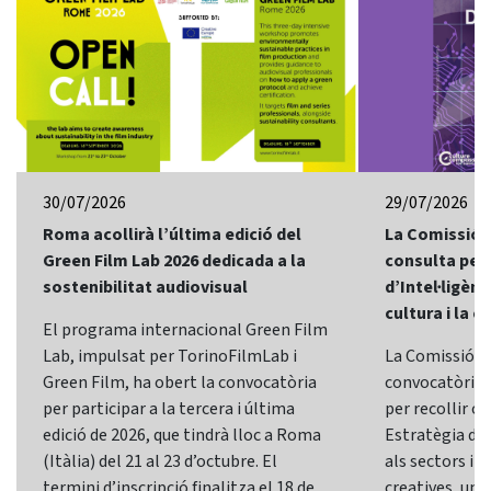
30/07/2026
29/07/2026
Roma acollirà l’última edició del
La Comissió 
Green Film Lab 2026 dedicada a la
consulta per 
sostenibilitat audiovisual
d’Intel·ligènci
cultura i la c
El programa internacional Green Film
Lab, impulsat per TorinoFilmLab i
La Comissió E
Green Film, ha obert la convocatòria
convocatòria d
per participar a la tercera i última
per recollir o
edició de 2026, que tindrà lloc a Roma
Estratègia d’In
(Itàlia) del 21 al 23 d’octubre. El
als sectors i l
termini d’inscripció finalitza el 18 de
creatives, una 