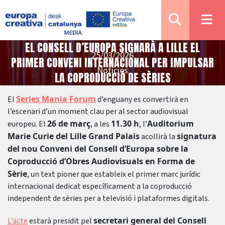
EL CONSELL D’EUROPA SIGNARÀ A LILLE EL
25/03/2026
PRIMER CONVENI INTERNACIONAL PER IMPULSAR
Notícies
LA COPRODUCCIÓ DE SÈRIES
Series Mania Forum
El
d’enguany es convertirà en
l’escenari d’un moment clau per al sector audiovisual
26 de març
11.30 h
Auditorium
europeu. El
, a les
, l’
Marie Curie del Lille Grand Palais
signatura
acollirà la
del nou Conveni del Consell d’Europa sobre la
Coproducció d’Obres Audiovisuals en Forma de
Sèrie
, un text pioner que estableix el primer marc jurídic
internacional dedicat específicament a la coproducció
independent de sèries per a televisió i plataformes digitals.
secretari general del Consell
L’acte
estarà presidit pel