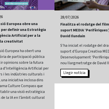
26
28/07/2026
sió Europea obre una
Finalitza el rodatge del fi
 per definir una Estratègia
suport MEDIA ‘Perifèriques’
gència Artificial per a la
David Ilundain
 la creativitat
S'ha iniciat el rodatge del d
sió Europea ha obert una
suport d'Europa Creativa MED
ria de participació pública
Desenvolupament 'Perifèrique
lir opinions sobre la futura
nou llargmetratge de David I
 d’Intel·ligència Artificial per
Llegir notícia
s i les indústries culturals i
 una iniciativa inclosa dins
rama Culture Compass que
tablir una visió estratègica
 de la IA en l’àmbit cultural