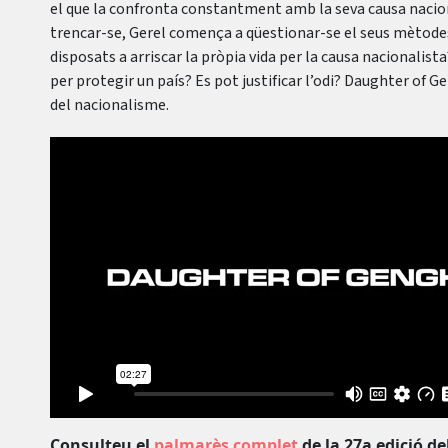
el que la confronta constantment amb la seva causa nacio
trencar-se, Gerel comença a qüestionar-se el seus mètodes
disposats a arriscar la pròpia vida per la causa nacionalist
per protegir un país? Es pot justificar l’odi? Daughter of G
del nacionalisme.
Consulteu el
palmarès complet
de la 27a edició d