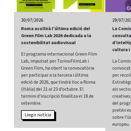
30/07/2026
29/07/20
Roma acollirà l’última edició del
La Comis
Green Film Lab 2026 dedicada a la
consulta
sostenibilitat audiovisual
d’Intel·li
cultura i
El programa internacional Green Film
Lab, impulsat per TorinoFilmLab i
La Comis
Green Film, ha obert la convocatòria
convocatò
per participar a la tercera i última
per recol
edició de 2026, que tindrà lloc a Roma
Estratègia
(Itàlia) del 21 al 23 d’octubre. El
als sector
termini d’inscripció finalitza el 18 de
creatives,
setembre.
del prog
pretén es
Llegir notícia
sobre l’ús
europeu.