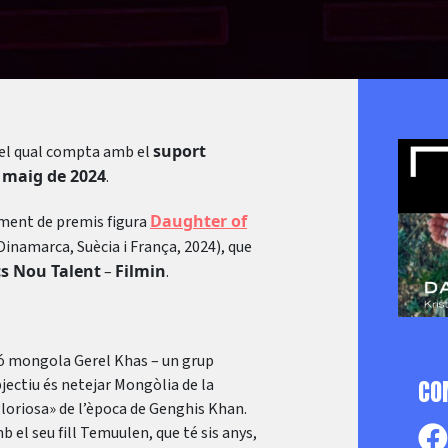
suport
 del qual compta amb el
 maig de 2024
.
Daughter of
ament de premis figura
Dinamarca, Suècia i França, 2024), que
s Nou Talent
Filmin
–
.
ió mongola Gerel Khas – un grup
jectiu és netejar Mongòlia de la
CO
 gloriosa» de l’època de Genghis Khan.
 el seu fill Temuulen, que té sis anys,