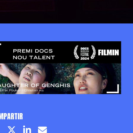
MPARTIR
Facebook page
Twitter page
Linkedin
Email