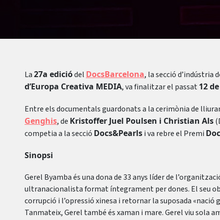
27a edició
DocsBarcelona
La
del
, la secció d’indústria
d’Europa Creativa MEDIA
12 de
, va finalitzar el passat
Entre els documentals guardonats a la cerimònia de lliur
Genghis
Kristoffer Juel Poulsen i Christian Als
, de
(
Docs&Pearls
Doc
competia a la secció
i va rebre el Premi
Sinopsi
Gerel Byamba és una dona de 33 anys líder de l’organitzac
ultranacionalista format íntegrament per dones. El seu ob
corrupció i l’opressió xinesa i retornar la suposada «nació
Tanmateix, Gerel també és xaman i mare. Gerel viu sola amb