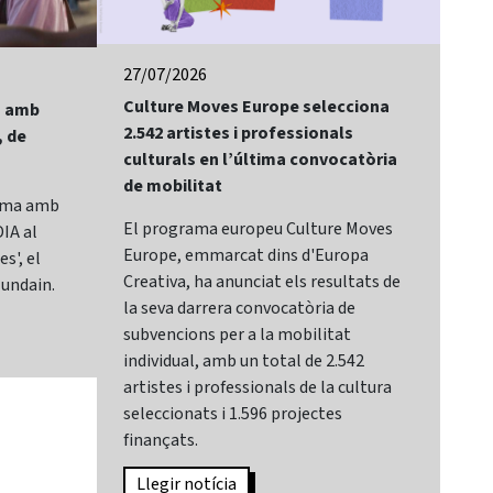
27/07/2026
24/
Culture Moves Europe selecciona
El 
lm amb
2.542 artistes i professionals
of 
, de
culturals en l’última convocatòria
Bay
de mobilitat
Sit
rama amb
El programa europeu Culture Moves
El 
IA al
Europe, emmarcat dins d'Europa
It,
s', el
Creativa, ha anunciat els resultats de
cat
lundain.
la seva darrera convocatòria de
Mar
subvencions per a la mobilitat
Sec
individual, amb un total de 2.542
de 
artistes i professionals de la cultura
des
seleccionats i 1.596 projectes
sec
finançats.
Can
Llegir notícia
L