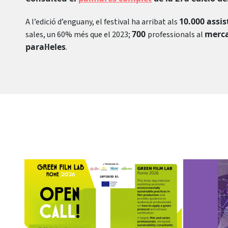
10.000 assis
A l’edició d’enguany, el festival ha arribat als
700
merc
sales, un 60% més que el 2023;
professionals al
paral·leles
.