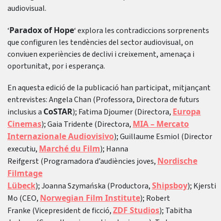
audiovisual.
Paradox of Hope
‘
‘ explora les contradiccions sorprenents
que configuren les tendències del sector audiovisual, on
conviuen experiències de declivi i creixement, amenaça i
oportunitat, por i esperança.
En aquesta edició de la publicació han participat, mitjançant
entrevistes: Angela Chan (Professora, Directora de futurs
CoSTAR
Europa
inclusius a
); Fatima Djoumer (Directora,
Cinemas
MIA – Mercato
); Gaia Tridente (Directora,
Internazionale Audiovisivo
); Guillaume Esmiol (Director
Marché du Film
executiu,
); Hanna
Nordische
Reifgerst (Programadora d’audiències joves,
Filmtage
Lübeck
Shipsboy
); Joanna Szymańska (Productora,
); Kjersti
Norwegian Film Institute
Mo (CEO,
); Robert
ZDF Studios
Franke (Vicepresident de ficció,
); Tabitha