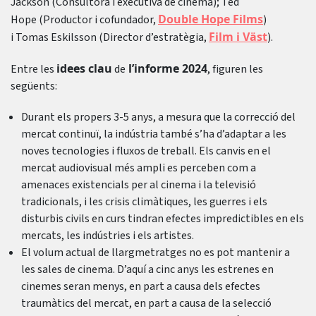
Jackson (Consultora i executiva de cinema); Ted
Double Hope Films
Hope (Productor i cofundador,
)
Film i Väst
i Tomas Eskilsson (Director d’estratègia,
).
idees clau
l’informe 2024
Entre les
de
, figuren les
següents:
Durant els propers 3-5 anys, a mesura que la correcció del
mercat continuï, la indústria també s’ha d’adaptar a les
noves tecnologies i fluxos de treball. Els canvis en el
mercat audiovisual més ampli es perceben com a
amenaces existencials per al cinema i la televisió
tradicionals, i les crisis climàtiques, les guerres i els
disturbis civils en curs tindran efectes impredictibles en els
mercats, les indústries i els artistes.
El volum actual de llargmetratges no es pot mantenir a
les sales de cinema. D’aquí a cinc anys les estrenes en
cinemes seran menys, en part a causa dels efectes
traumàtics del mercat, en part a causa de la selecció