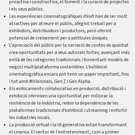
proactiva i constructiva, el foment i la curació de projectes
i els seus públics.
Les experiències cinematogràfiques d’èxit han de ser molt
atractives per atreure el públic, afegint treball per a
exhibidors, distribuïdors i productors, però oferint
potencial de creixement per a pel·lícules úniques.
L’apreciació del públic per la narració de contes de qualitat
crea oportunitats per a veus autorals fortes, avançant més
enllà de les categories tradicionals i fomentant models de
negoci multiplataforma sostenibles. L’exhibició
cinematogràfica encara pot tenir un paper important, fins
i tot amb Millennials, Gen Z i Gen Alpha.
Els enfocaments col·laboratius en producció, distribució i
exhibició ofereixen una oportunitat per millorar la
resiliència de la indústria, reduir la dependència de les
plataformes tradicionals d’exhibició i streaming i enfortir
les indústries locals.
La producció virtual i la IA generativa estan transformant
el cinema. El sector de l’entreteniment, com a primer