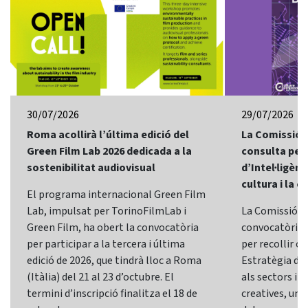
30/07/2026
29/07/2026
Roma acollirà l’última edició del
La Comissió 
Green Film Lab 2026 dedicada a la
consulta per 
sostenibilitat audiovisual
d’Intel·ligènci
cultura i la c
El programa internacional Green Film
Lab, impulsat per TorinoFilmLab i
La Comissió E
Green Film, ha obert la convocatòria
convocatòria d
per participar a la tercera i última
per recollir o
edició de 2026, que tindrà lloc a Roma
Estratègia d’In
(Itàlia) del 21 al 23 d’octubre. El
als sectors i l
termini d’inscripció finalitza el 18 de
creatives, una 