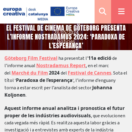
EL FESTIVAL DE CINEMA DE GÖTEBORG PRESENTA
28/05/2024
L’INFORME NOSTRADAMUS 2024: ‘PARADOXA DE
Notícies
L’ESPERANÇA’
Göteborg Film Festival
11a edició
ha presentat l’
de
Nostradamus Repor
t
l’informe anual
, en el marc
Marché du Film
2024
Festival de Cannes
del
del
. Sota el
Paradoxa de l’esperança
títol ‘
‘, l’informe d’enguany
Johanna
torna a estar escrit per l’analista del sector
Koljonen
.
Aquest informe anual analitza i pronostica el futur
proper de les indústries audiovisuals
, que evolucionen
cada vegada més ràpid. Es realitza aquesta labor gràcies a
investigació i a entrevistes amb experts de la indústria