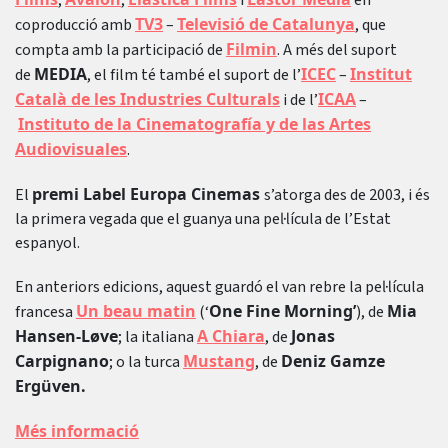
,
,
i
en
TV3
Televisió de Catalunya
coproducció amb
–
, que
Filmin
compta amb la participació de
. A més del suport
MEDIA
ICEC
Institut
de
, el film té també el suport de l’
–
Català de les Industries Culturals
ICAA
i de l’
–
Instituto de la Cinematografía y de las Artes
Audiovisuales
.
premi Label Europa Cinemas
El
s’atorga des de 2003, i és
la primera vegada que el guanya una pel·lícula de l’Estat
espanyol.
En anteriors edicions, aquest guardó el van rebre la pel·lícula
Un beau matin
One Fine Morning’
Mia
francesa
(‘
), de
Hansen-Løve
A Chiara
Jonas
; la italiana
, de
Carpignano
Mustang
Deniz Gamze
; o la turca
, de
Ergüven.
Més informació