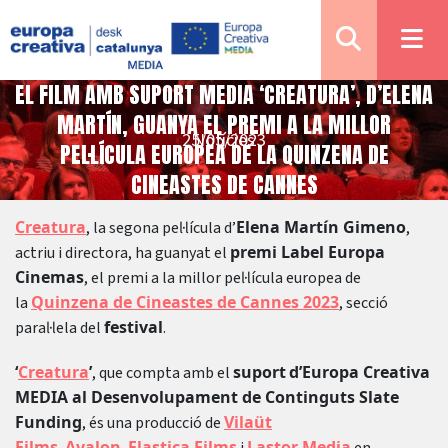
EL FILM AMB SUPORT MEDIA ‘CREATURA’, D’ELENA
MARTÍN, GUANYA EL PREMI A LA MILLOR
25/05/2023
Notícies
PEL·LÍCULA EUROPEA DE LA QUINZENA DE
CINEASTES DE CANNES
Creatura
Elena Martín Gimeno
, la segona pel·lícula d’
,
premi Label Europa
actriu i directora, ha guanyat el
Cinemas
, el premi a la millor pel·lícula europea de
Quinzena de Cineastes de Cannes 2023
la
, secció
festival
paral·lela del
.
‘
Creatura
’
suport
d’Europa Creativa
, que compta amb el
MEDIA al Desenvolupament de Continguts Slate
Funding
Vilaüt
, és una producció de
Films
Avalon
Elastica Films
Lastor Media