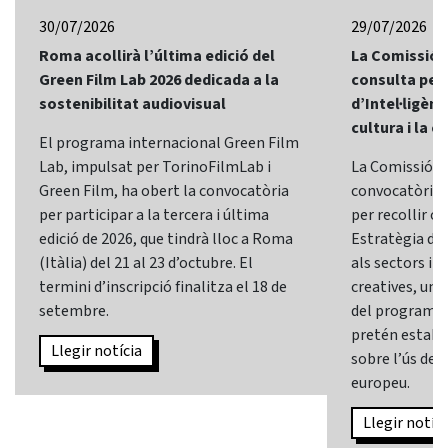
30/07/2026
29/07/2026
Roma acollirà l’última edició del
La Comissió 
Green Film Lab 2026 dedicada a la
consulta per 
sostenibilitat audiovisual
d’Intel·ligènci
cultura i la c
El programa internacional Green Film
Lab, impulsat per TorinoFilmLab i
La Comissió E
Green Film, ha obert la convocatòria
convocatòria d
per participar a la tercera i última
per recollir o
edició de 2026, que tindrà lloc a Roma
Estratègia d’In
(Itàlia) del 21 al 23 d’octubre. El
als sectors i l
termini d’inscripció finalitza el 18 de
creatives, una 
setembre.
del programa
pretén establi
Llegir notícia
sobre l’ús de l
europeu.
Llegir notíci